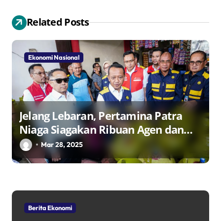
p
Related Posts
o
s
Ekonomi Nasional
Jelang Lebaran, Pertamina Patra
Niaga Siagakan Ribuan Agen dan
Pangkalan LPG 3 Kg
Mar 28, 2025
Berita Ekonomi