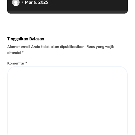
Mudik Masyarakat Aman
Mar 6, 2025
Tinggalkan Balasan
Alamat email Anda tidak akan dipublikasikan.
Ruas yang wajib
ditandai
*
Komentar
*