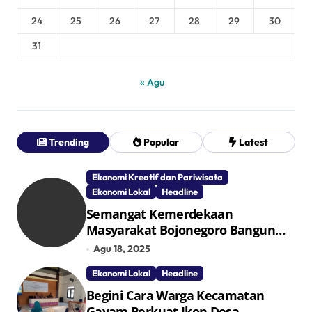
24
25
26
27
28
29
30
31
« Agu
Trending
Popular
Latest
Ekonomi Kreatif dan Pariwisata
Ekonomi Lokal
Headline
Semangat Kemerdekaan
Masyarakat Bojonegoro Bangun
Desa Mandiri Ekonomi
Agu 18, 2025
Ekonomi Lokal
Headline
Begini Cara Warga Kecamatan
Gayam Perkuat Ikon Desa