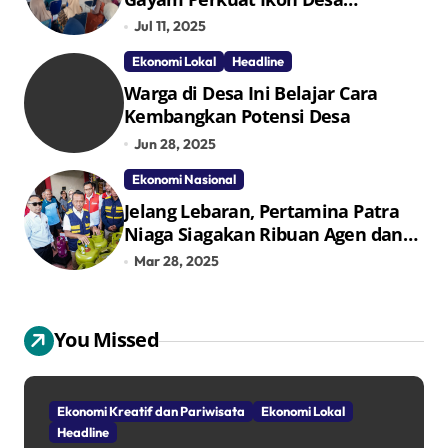
Penggerak Ekonomi Lokal Melalui
Jul 11, 2025
TPID
Ekonomi Lokal
Headline
Warga di Desa Ini Belajar Cara
Kembangkan Potensi Desa
Jun 28, 2025
Ekonomi Nasional
Jelang Lebaran, Pertamina Patra
Niaga Siagakan Ribuan Agen dan
Pangkalan LPG 3 Kg
Mar 28, 2025
You Missed
Ekonomi Kreatif dan Pariwisata
Ekonomi Lokal
Headline