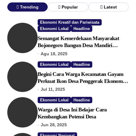
Trending
Popular
Latest
Ekonomi Kreatif dan Pariwisata
Ekonomi Lokal
Headline
Semangat Kemerdekaan Masyarakat
Bojonegoro Bangun Desa Mandiri
Ekonomi
Agu 18, 2025
Ekonomi Lokal
Headline
Begini Cara Warga Kecamatan Gayam
Perkuat Ikon Desa Penggerak Ekonomi
Lokal Melalui TPID
Jul 11, 2025
Ekonomi Lokal
Headline
Warga di Desa Ini Belajar Cara
Kembangkan Potensi Desa
Jun 28, 2025
Ekonomi Nasional