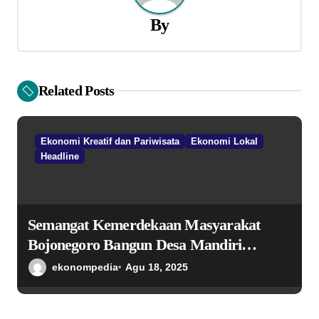
a
By
s
i
Related Posts
p
o
Ekonomi Kreatif dan Pariwisata
Ekonomi Lokal
s
Headline
Semangat Kemerdekaan Masyarakat
Bojonegoro Bangun Desa Mandiri
Ekonomi
ekonompedia
Agu 18, 2025