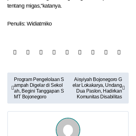
tentang migas,”katanya.
Penulis: Widiatmiko
N
Program Pengelolaan S
Aisyiyah Bojonegoro G
ampah Digelar di Sekol
elar Lokakarya, Undang
a
ah, Begini Tanggapan S
Dua Paslon, Hadirkan
MT Bojonegoro
Komunitas Disabilitas
v
i
g