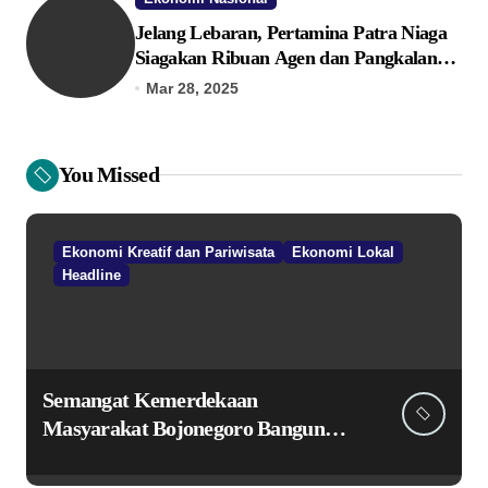
Jelang Lebaran, Pertamina Patra Niaga
Siagakan Ribuan Agen dan Pangkalan
LPG 3 Kg
Mar 28, 2025
You Missed
Ekonomi Kreatif dan Pariwisata
Ekonomi Lokal
Headline
Semangat Kemerdekaan
Masyarakat Bojonegoro Bangun
Desa Mandiri Ekonomi