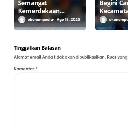
Semangat
Begini Ca
Kemerdekaan
Kecamat
Masyarakat
Perkuat 
ekonompedia
Agu 18, 2025
ekonompe
Bojonegoro Bangun
Penggera
Desa Mandiri
Lokal Mel
Ekonomi
Tinggalkan Balasan
Alamat email Anda tidak akan dipublikasikan.
Ruas yang
Komentar
*