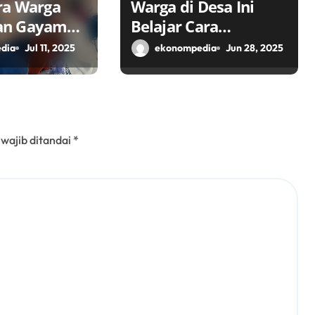
ra Warga
Warga di Desa Ini
an Gayam
Belajar Cara
Ikon Desa
Kembangkan Potensi
dia
Jul 11, 2025
ekonompedia
Jun 28, 2025
k Ekonomi
Desa
alui TPID
 wajib ditandai
*