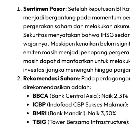
Sentimen Pasar
: Setelah keputusan BI Ra
menjadi bergantung pada momentum pemb
pergerakan saham dan melakukan akumulas
Sekuritas menyatakan bahwa IHSG sedang 
wajarnya. Meskipun kenaikan belum sign
emiten masih menjadi penopang pergerak
masih dapat dimanfaatkan untuk melaku
investasi jangka menengah hingga panja
Rekomendasi Saham
: Pada perdagangan
direkomendasikan adalah:
BBCA
(Bank Central Asia): Naik 2,31%
ICBP
(Indofood CBP Sukses Makmur): 
BMRI
(Bank Mandiri): Naik 3,30%
TBIG
(Tower Bersama Infrastructure):