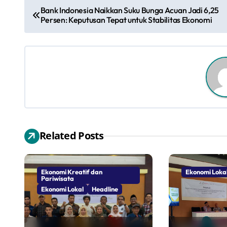
N
Bank Indonesia Naikkan Suku Bunga Acuan Jadi 6,25
Persen: Keputusan Tepat untuk Stabilitas Ekonomi
a
v
i
g
a
s
Related Posts
i
p
Ekonomi Kreatif dan
Ekonomi Loka
Pariwisata
o
Ekonomi Lokal
Headline
s