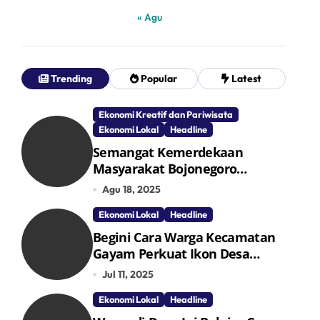
« Agu
Trending
Popular
Latest
Ekonomi Kreatif dan Pariwisata
Ekonomi Lokal
Headline
Semangat Kemerdekaan
Masyarakat Bojonegoro
Bangun Desa Mandiri Ekonomi
Agu 18, 2025
Ekonomi Lokal
Headline
Begini Cara Warga Kecamatan
Gayam Perkuat Ikon Desa
Penggerak Ekonomi Lokal
Jul 11, 2025
Melalui TPID
Ekonomi Lokal
Headline