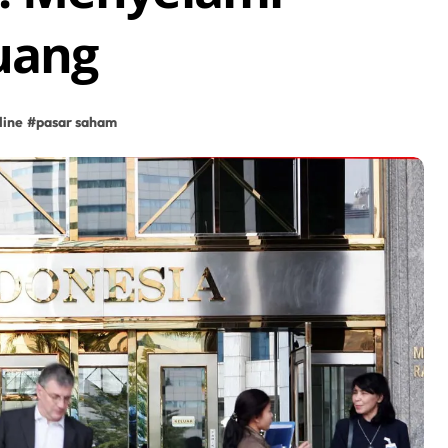
uang
line
#
pasar saham