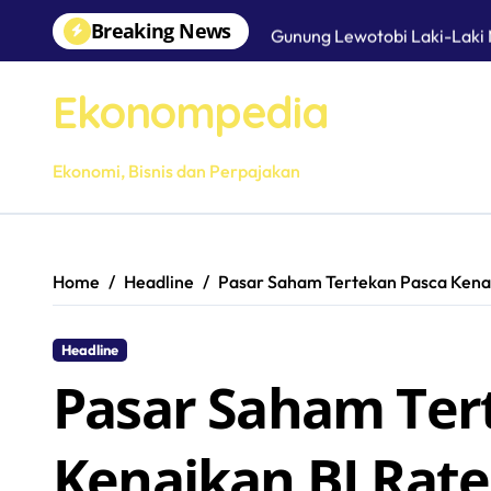
Skip
Breaking News
Gunung Lewotobi Laki-Laki 
to
content
Angkutan Logistik Tetap Be
Ekonompedia
Jelang Lebaran, Tim Gabun
Komisaris Utama PEPC Tinj
Ekonomi, Bisnis dan Perpajakan
Semangat Kemerdekaan Mas
Home
Headline
Pasar Saham Tertekan Pasca Kena
Headline
Pasar Saham Ter
Kenaikan BI Rat