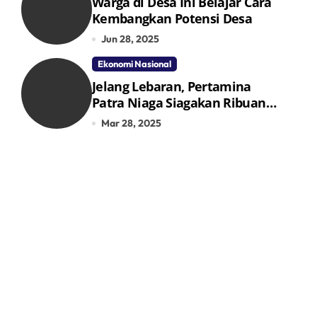
Warga di Desa Ini Belajar Cara
Kembangkan Potensi Desa
Jun 28, 2025
Ekonomi Nasional
Jelang Lebaran, Pertamina
Patra Niaga Siagakan Ribuan
Agen dan Pangkalan LPG 3 Kg
Mar 28, 2025