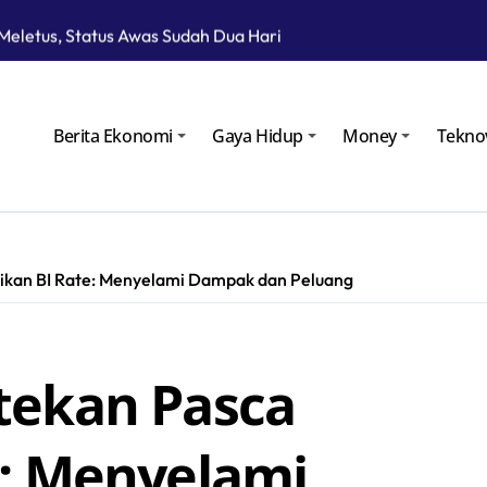
Meletus, Status Awas Sudah Dua Hari
roperasi pada Masa Lebaran 2025
gan Gelar Ramp Check Kendaraan Angkutan Umum di Bojoneg
Berita Ekonomi
Gaya Hidup
Money
Tekno
au Langsung Operasional Lapangan Gas Jambaran Tiung Biru
yarakat Bojonegoro Bangun Desa Mandiri Ekonomi
ikan BI Rate: Menyelami Dampak dan Peluang
tekan Pasca
e: Menyelami