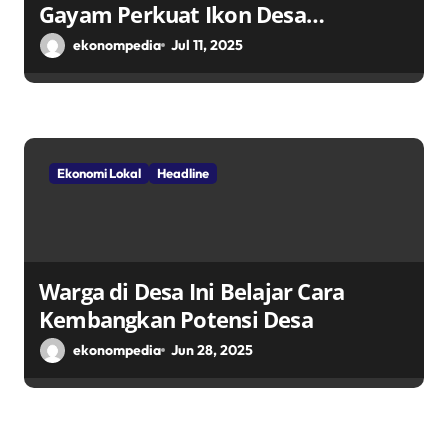
Gayam Perkuat Ikon Desa
Penggerak Ekonomi Lokal Melalui
ekonompedia
Jul 11, 2025
TPID
Ekonomi Lokal
Headline
Warga di Desa Ini Belajar Cara
Kembangkan Potensi Desa
ekonompedia
Jun 28, 2025