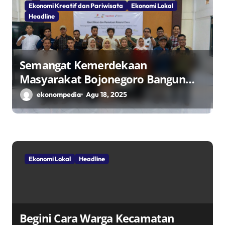
Ekonomi Kreatif dan Pariwisata
Ekonomi Lokal
Headline
Semangat Kemerdekaan
Masyarakat Bojonegoro Bangun
Desa Mandiri Ekonomi
ekonompedia
Agu 18, 2025
Ekonomi Lokal
Headline
Begini Cara Warga Kecamatan