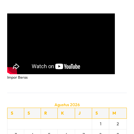
Impor Beras
Agustus 2026
S
S
R
K
J
S
M
1
2