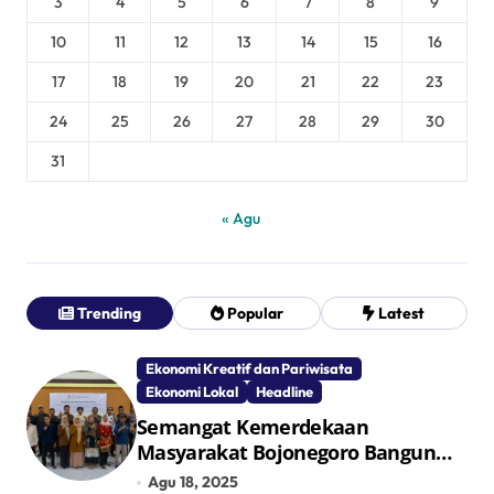
3
4
5
6
7
8
9
10
11
12
13
14
15
16
17
18
19
20
21
22
23
24
25
26
27
28
29
30
31
« Agu
Trending
Popular
Latest
Ekonomi Kreatif dan Pariwisata
Ekonomi Lokal
Headline
Semangat Kemerdekaan
Masyarakat Bojonegoro Bangun
Desa Mandiri Ekonomi
Agu 18, 2025