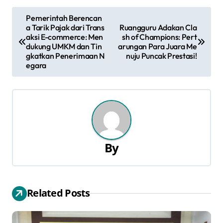
N
Pemerintah Berencan
a Tarik Pajak dari Trans
Ruangguru Adakan Cla
a
aksi E-commerce: Men
sh of Champions: Pert
dukung UMKM dan Tin
arungan Para Juara Me
v
gkatkan Penerimaan N
nuju Puncak Prestasi!
egara
i
g
a
s
By
i
p
Related Posts
o
s