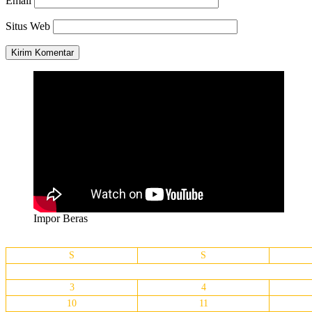
Email
Situs Web
Impor Beras
S
S
3
4
10
11