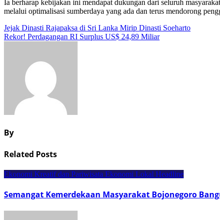
Ia berharap kebijakan ini mendapat dukungan dari seluruh masyarakat
melalui optimalisasi sumberdaya yang ada dan terus mendorong peng
Navigasi
Jejak Dinasti Rajapaksa di Sri Lanka Mirip Dinasti Soeharto
Rekor! Perdagangan RI Surplus US$ 24,89 Miliar
pos
By
Related Posts
Ekonomi Kreatif dan Pariwisata
Ekonomi Lokal
Headline
Semangat Kemerdekaan Masyarakat Bojonegoro Bang