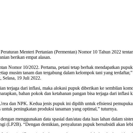
 Peraturan Menteri Pertanian (Permentan) Nomor 10 Tahun 2022 tentan
anian berikan empat alasan.
ntan Nomor 10/2022. Pertama, petani tetap berhak mendapatkan pupuk 
r setiap musim tanam dan tergabung dalam kelompok tani yang terdafta
Selasa, 19 Juli 2022.
n terjaga dari inflasi, maka alokasi pupuk diberikan ke sembilan komodi
harapkan, bahan pokok dan ketahanan pangan bisa terjaga dari inflasi 
Urea dan NPK. Kedua jenis pupuk ini dipilih untuk efisiensi pemupukan 
 untuk peningkatan produksi tanaman yang optimal,” tuturnya.
dengan menggunakan data spasial dan/atau data luas lahan dalam sist
i (LP2B). “Dengan demikian, penyaluran pupuk bersubsidi akan lebih t