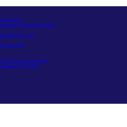
iri Ekonomi
 Ekonomi Lokal Melalui TPID
Pangkalan LPG 3 Kg
a
BU Rest Area
utan Umum di Bojonegoro
 Jambaran Tiung Biru