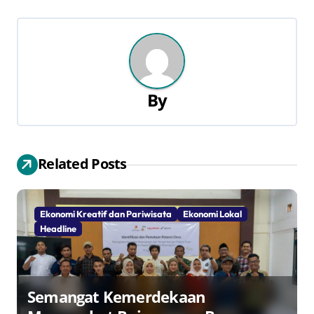
v
i
g
a
By
s
i
Related Posts
p
o
Ekonomi Kreatif dan Pariwisata
Ekonomi Lokal
s
Headline
Semangat Kemerdekaan