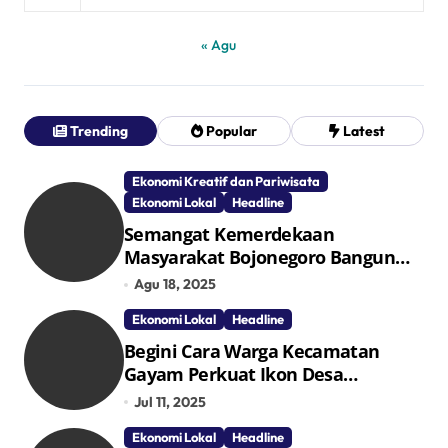
« Agu
Trending
Popular
Latest
Ekonomi Kreatif dan Pariwisata
Ekonomi Lokal
Headline
Semangat Kemerdekaan
Masyarakat Bojonegoro Bangun
Desa Mandiri Ekonomi
Agu 18, 2025
Ekonomi Lokal
Headline
Begini Cara Warga Kecamatan
Gayam Perkuat Ikon Desa
Penggerak Ekonomi Lokal Melalui
Jul 11, 2025
TPID
Ekonomi Lokal
Headline