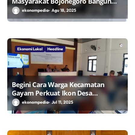
Masyarakat Bojonegoro Bangun
Desa Mandiri Ekonomi
ekonompedia
Agu 18, 2025
Ekonomi Lokal
Headline
Begini Cara Warga Kecamatan
Gayam Perkuat Ikon Desa
Penggerak Ekonomi Lokal Melalui
ekonompedia
Jul 11, 2025
TPID