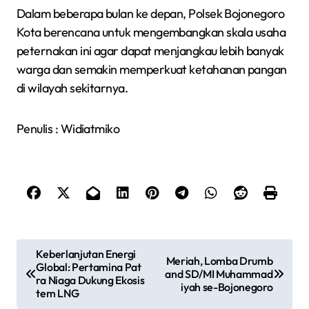
Dalam beberapa bulan ke depan, Polsek Bojonegoro
Kota berencana untuk mengembangkan skala usaha
peternakan ini agar dapat menjangkau lebih banyak
warga dan semakin memperkuat ketahanan pangan
di wilayah sekitarnya.
Penulis : Widiatmiko
N
Keberlanjutan Energi
Meriah, Lomba Drumb
Global: Pertamina Pat
a
and SD/MI Muhammad
ra Niaga Dukung Ekosis
iyah se-Bojonegoro
tem LNG