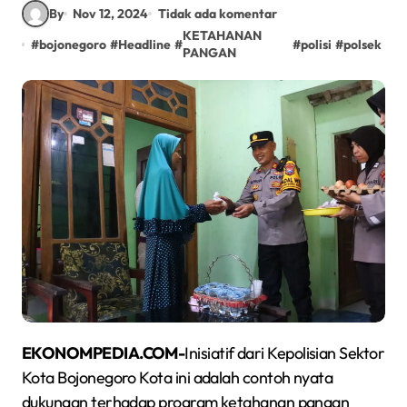
By
Nov 12, 2024
Tidak ada komentar
KETAHANAN
#
bojonegoro
#
Headline
#
#
polisi
#
polsek
PANGAN
EKONOMPEDIA.COM-
Inisiatif dari Kepolisian Sektor
Kota Bojonegoro Kota ini adalah contoh nyata
dukungan terhadap program ketahanan pangan