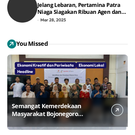
Jelang Lebaran, Pertamina Patra
Niaga Siagakan Ribuan Agen dan
Pangkalan LPG 3 Kg
Mar 28, 2025
You Missed
Ekonomi Kreatif dan Pariwisata
Ekonomi Lokal
Headline
Semangat Kemerdekaan
Masyarakat Bojonegoro
Bangun Desa Mandiri Ekonomi