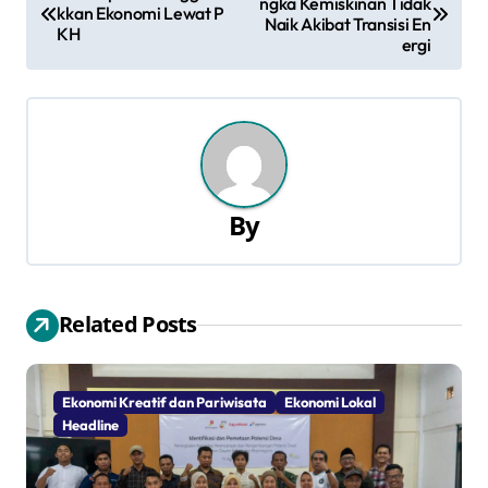
ngka Kemiskinan Tidak
a
kkan Ekonomi Lewat P
Naik Akibat Transisi En
KH
ergi
v
i
g
a
By
s
i
Related Posts
p
o
Ekonomi Kreatif dan Pariwisata
Ekonomi Lokal
s
Headline