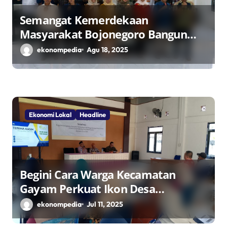
Semangat Kemerdekaan
Masyarakat Bojonegoro Bangun
Desa Mandiri Ekonomi
ekonompedia
Agu 18, 2025
Ekonomi Lokal
Headline
Begini Cara Warga Kecamatan
Gayam Perkuat Ikon Desa
Penggerak Ekonomi Lokal Melalui
ekonompedia
Jul 11, 2025
TPID