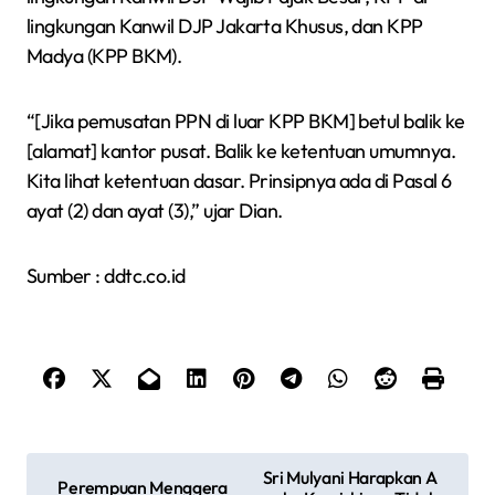
lingkungan Kanwil DJP Jakarta Khusus, dan KPP
Madya (KPP BKM).
“[Jika pemusatan PPN di luar KPP BKM] betul balik ke
[alamat] kantor pusat. Balik ke ketentuan umumnya.
Kita lihat ketentuan dasar. Prinsipnya ada di Pasal 6
ayat (2) dan ayat (3),” ujar Dian.
Sumber : ddtc.co.id
N
Sri Mulyani Harapkan A
Perempuan Menggera