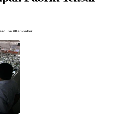
eadline
#
Kemnaker