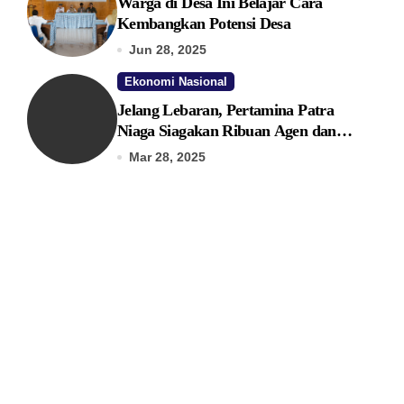
Warga di Desa Ini Belajar Cara
Kembangkan Potensi Desa
Jun 28, 2025
Ekonomi Nasional
Jelang Lebaran, Pertamina Patra
Niaga Siagakan Ribuan Agen dan
Pangkalan LPG 3 Kg
Mar 28, 2025