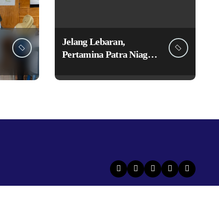
Jelang Lebaran,
Pertamina Patra Niaga
Siagakan Ribuan Agen
dan Pangkalan LPG 3
Kg