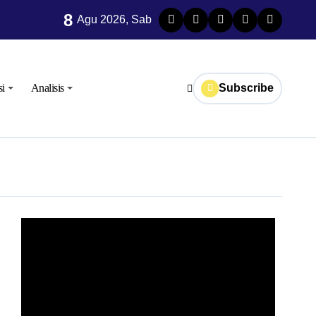
8
TPID
Agu 2026, Sab
si
Analisis
Subscribe
o