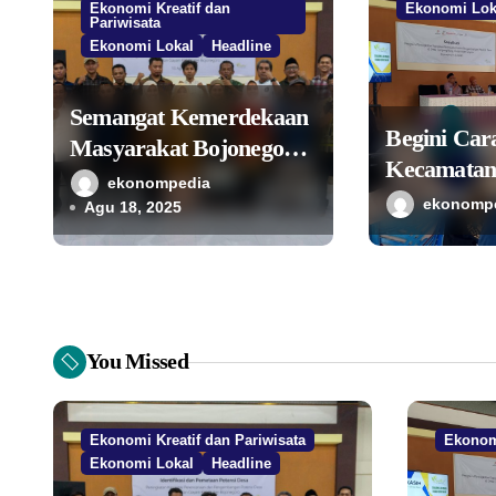
p
Ekonomi Kreatif dan
Ekonomi Lok
Pariwisata
o
Ekonomi Lokal
Headline
s
Semangat Kemerdekaan
Begini Ca
Masyarakat Bojonegoro
Kecamata
Bangun Desa Mandiri
ekonompedia
Perkuat Ik
ekonomp
Ekonomi
Agu 18, 2025
Penggerak
Lokal Mela
You Missed
Ekonomi Kreatif dan Pariwisata
Ekonom
Ekonomi Lokal
Headline