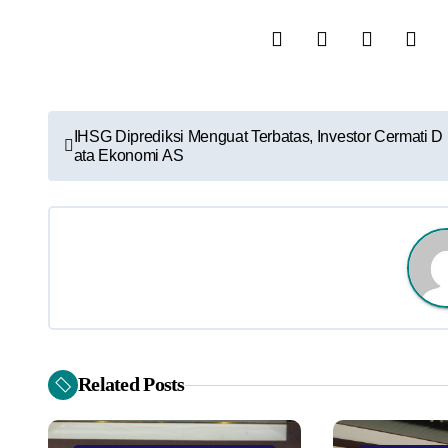
N
IHSG Diprediksi Menguat Terbatas, Investor Cermati D
ata Ekonomi AS
a
v
i
g
a
s
Related Posts
i