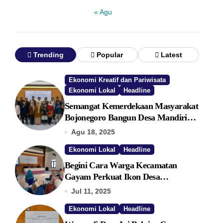
« Agu
Trending
Popular
Latest
Ekonomi Kreatif dan Pariwisata
Ekonomi Lokal
Headline
Semangat Kemerdekaan Masyarakat
Bojonegoro Bangun Desa Mandiri
Ekonomi
Agu 18, 2025
Ekonomi Lokal
Headline
Begini Cara Warga Kecamatan
Gayam Perkuat Ikon Desa
Penggerak Ekonomi Lokal Melalui
Jul 11, 2025
TPID
Ekonomi Lokal
Headline