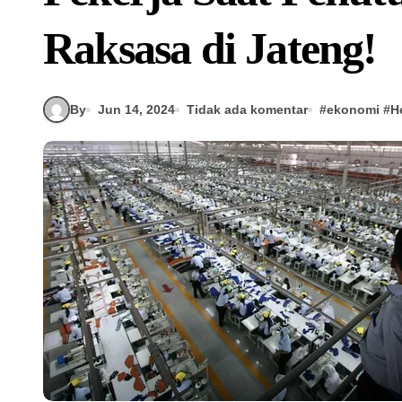
Raksasa di Jateng!
By
Jun 14, 2024
Tidak ada komentar
#
ekonomi
#
H