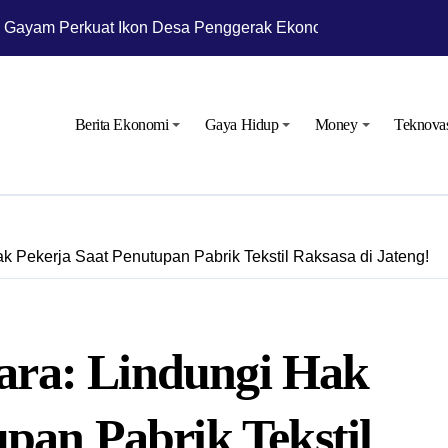
 Gayam Perkuat Ikon Desa Penggerak Ekonomi Lokal Melalui 
ra Kembangkan Potensi Desa
tra Niaga Siagakan Ribuan Agen dan Pangkalan LPG 3 Kg
Berita Ekonomi
Gaya Hidup
Money
Teknova
ra Niaga Menyiapkan 1.832 SPBU Siaga
ular untuk Kurangi Kepadatan di SPBU Rest Area
letus, Status Awas Sudah Dua Hari
 Pekerja Saat Penutupan Pabrik Tekstil Raksasa di Jateng!
perasi pada Masa Lebaran 2025
n Gelar Ramp Check Kendaraan Angkutan Umum di Bojonegor
 Langsung Operasional Lapangan Gas Jambaran Tiung Biru
ra: Lindungi Hak
rakat Bojonegoro Bangun Desa Mandiri Ekonomi
pan Pabrik Tekstil