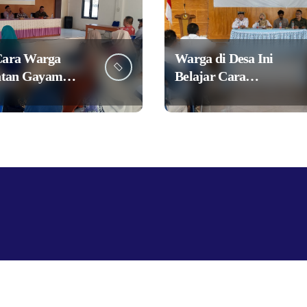
Cara Warga
Warga di Desa Ini
tan Gayam
Belajar Cara
 Ikon Desa
Kembangkan Potensi
rak Ekonomi
Desa
elalui TPID