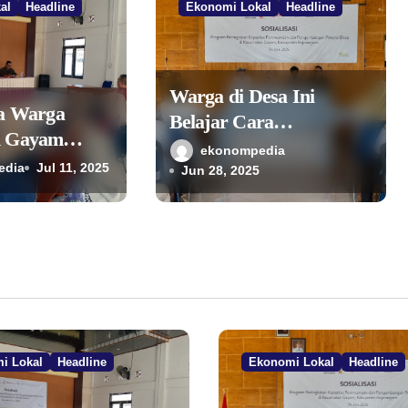
al
Headline
Ekonomi Lokal
Headline
Warga di Desa Ini
ra Warga
Belajar Cara
n Gayam
Kembangkan Potensi
ekonompedia
on Desa
edia
Jul 11, 2025
Desa
Jun 28, 2025
 Ekonomi
lui TPID
i Lokal
Headline
Ekonomi Lokal
Headline