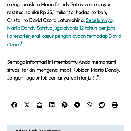
mengharuskan Mario Dandy Satriyo membayar
restitusi senilai Rp 25,1 miliar terhadap korban,
Cristalino David Ozora Latumahina.
Sebelumnya,
Mario Dandy Satriyo juga divonis 12 tahun penjara
karena terjerat kasus penganiayaan terhadap David
1
Ozora
.
Semoga informasi ini membantu Anda memahami
situasi terkini mengenai mobil Rubicon Mario Dandy.
Jangan ragu untuk bertanya lebih lanjut! 😊
N