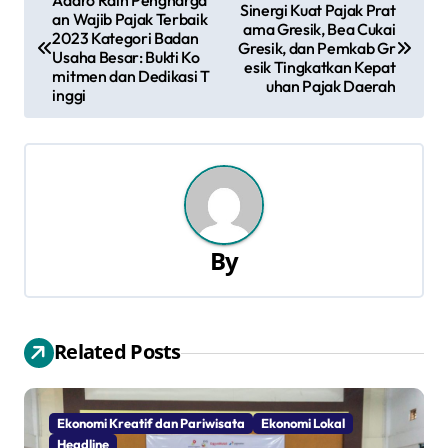
Adaro Raih Pengharga
Sinergi Kuat Pajak Prat
an Wajib Pajak Terbaik
a
ama Gresik, Bea Cukai
2023 Kategori Badan
Gresik, dan Pemkab Gr
Usaha Besar: Bukti Ko
esik Tingkatkan Kepat
v
mitmen dan Dedikasi T
uhan Pajak Daerah
inggi
i
g
a
s
By
i
p
Related Posts
o
s
Ekonomi Kreatif dan Pariwisata
Ekonomi Lokal
Headline