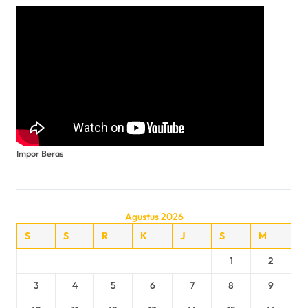
Impor Beras
Agustus 2026
S
S
R
K
J
S
M
1
2
3
4
5
6
7
8
9