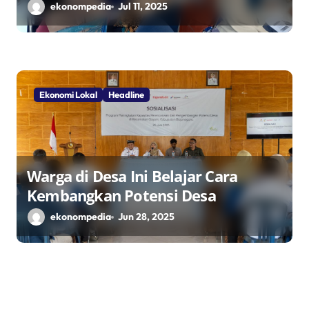
Penggerak Ekonomi Lokal Melalui
ekonompedia
Jul 11, 2025
TPID
Ekonomi Lokal
Headline
Warga di Desa Ini Belajar Cara
Kembangkan Potensi Desa
ekonompedia
Jun 28, 2025