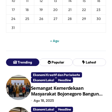
10
11
12
13
14
15
16
17
18
19
20
21
22
23
24
25
26
27
28
29
30
31
« Agu
Trending
Popular
Latest
Ekonomi Kreatif dan Pariwisata
Ekonomi Lokal
Headline
Semangat Kemerdekaan
Masyarakat Bojonegoro Bangun
Desa Mandiri Ekonomi
Agu 18, 2025
Ekonomi Lokal
Headline