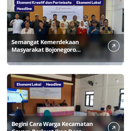
Ekonomi Kreatif dan Pariwisata
Ekonomi Lokal
Headline
Semangat Kemerdekaan
Masyarakat Bojonegoro
Bangun Desa Mandiri Ekonomi
Ekonomi Lokal
Headline
Begini Cara Warga Kecamatan