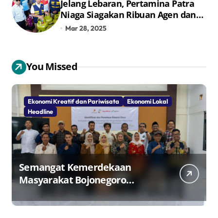
Jelang Lebaran, Pertamina Patra
Niaga Siagakan Ribuan Agen dan
Pangkalan LPG 3 Kg
Mar 28, 2025
You Missed
Ekonomi Kreatif dan Pariwisata
Ekonomi Lokal
Headline
Semangat Kemerdekaan
Masyarakat Bojonegoro
Bangun Desa Mandiri Ekonomi