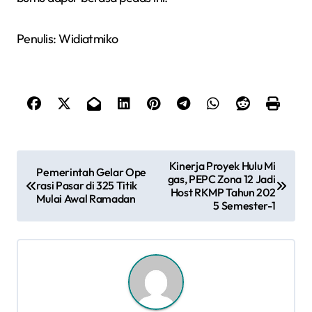
Penulis: Widiatmiko
N
Kinerja Proyek Hulu Mi
Pemerintah Gelar Ope
gas, PEPC Zona 12 Jadi
a
rasi Pasar di 325 Titik
Host RKMP Tahun 202
Mulai Awal Ramadan
5 Semester-1
v
i
g
a