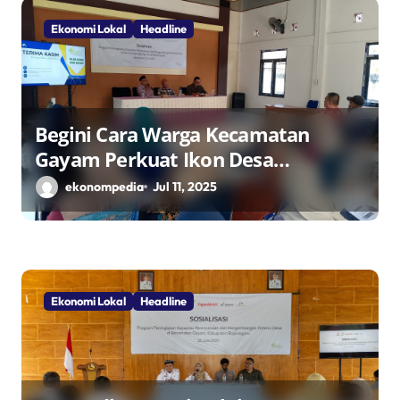
Ekonomi Lokal
Headline
Begini Cara Warga Kecamatan
Gayam Perkuat Ikon Desa
Penggerak Ekonomi Lokal Melalui
ekonompedia
Jul 11, 2025
TPID
Ekonomi Lokal
Headline