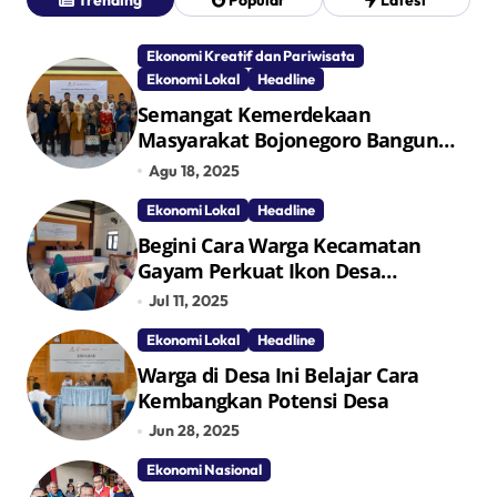
Trending
Popular
Latest
Ekonomi Kreatif dan Pariwisata
Ekonomi Lokal
Headline
Semangat Kemerdekaan
Masyarakat Bojonegoro Bangun
Desa Mandiri Ekonomi
Agu 18, 2025
Ekonomi Lokal
Headline
Begini Cara Warga Kecamatan
Gayam Perkuat Ikon Desa
Penggerak Ekonomi Lokal Melalui
Jul 11, 2025
TPID
Ekonomi Lokal
Headline
Warga di Desa Ini Belajar Cara
Kembangkan Potensi Desa
Jun 28, 2025
Ekonomi Nasional