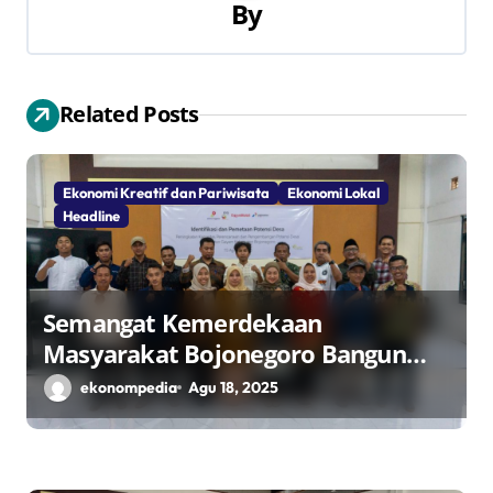
By
s
i
Related Posts
p
o
Ekonomi Kreatif dan Pariwisata
Ekonomi Lokal
s
Headline
Semangat Kemerdekaan
Masyarakat Bojonegoro Bangun
Desa Mandiri Ekonomi
ekonompedia
Agu 18, 2025