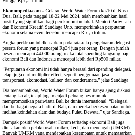
Ekonompedia.com
– Gelaran World Water Forum ke-10 di Nusa
Dua, Bali, pada tanggal 18-22 Mei 2024, telah membuahkan hasil
positif yang signifikan bagi perekonomian lokal. Menteri Pariwisata
dan Ekonomi Kreatif, Sandiaga Uno, memperkirakan perputaran
ekonomi selama event tersebut mencapai Rp1,5 triliun.
Angka perkiraan ini didasarkan pada rata-rata pengeluaran delegasi
peserta forum yang mencapai Rp34 juta per orang. Dengan jumlah
peserta mencapai 44.000 orang, maka total spending langsung bagi
ekonomi Bali dan Indonesia mencapai lebih dari Rp500 miliar.
“Perputaran ekonomi ini tidak hanya berasal dari spending delegasi,
tetapi juga dari multiplier effect, seperti penggunaan jasa
transportasi, akomodasi, kuliner, dan cenderamata,” jelas Sandiaga.
Dia menambahkan, World Water Forum bukan hanya ajang diskusi
tentang isu air, tetapi juga menjadi peluang besar untuk
mempromosikan pariwisata Bali ke dunia internasional. “Delegasi
dari berbagai negara hadir di Bali, dan mereka berkesempatan untuk
melihat keindahan alam dan budaya Pulau Dewata,” ujar Sandiaga.
Dampak positif World Water Forum terhadap ekonomi Bali juga
dirasakan oleh pelaku usaha mikro, kecil, dan menengah (UMKM).
Banyak UMKM yang mendapatkan kesempatan untuk memasarkan