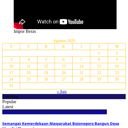
Impor Beras
Agustus 2026
S
S
R
K
J
S
M
1
2
3
4
5
6
7
8
9
10
11
12
13
14
15
16
17
18
19
20
21
22
23
24
25
26
27
28
29
30
31
« Agu
Trending
Popular
Latest
Ekonomi Kreatif dan Pariwisata
Ekonomi Lokal
Headline
Semangat Kemerdekaan Masyarakat Bojonegoro Bangun Desa