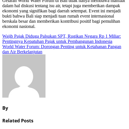
Gelaran World Water Forum di Bali tidak hanya membawa manfaat
dalam hal diskusi tentang isu air, tetapi juga memberikan dampak
ekonomi yang signifikan bagi daerah setempat. Event ini menjadi
bukti bahwa Bali siap menjadi tuan rumah event internasional
berskala besar dan memberikan kontribusi positif bagi pemulihan
ekonomi nasional.
Navigasi
Wajib Pajak Diduga Palsukan SPT, Rugikan Negara Rp 1 Miliar:
Pentingnya Kepatuhan Pajak untuk Pembangunan Indonesia
pos
World Water Forum: Dorongan Penting untuk Ketahanan Pangan
dan Air Berkelanjutan
By
Related Posts