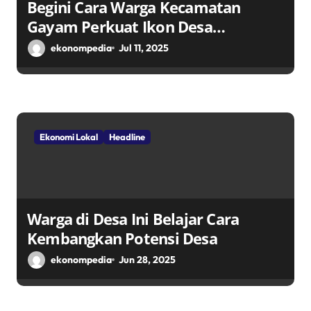
Begini Cara Warga Kecamatan
Gayam Perkuat Ikon Desa
Penggerak Ekonomi Lokal Melalui
ekonompedia
Jul 11, 2025
TPID
Ekonomi Lokal
Headline
Warga di Desa Ini Belajar Cara
Kembangkan Potensi Desa
ekonompedia
Jun 28, 2025