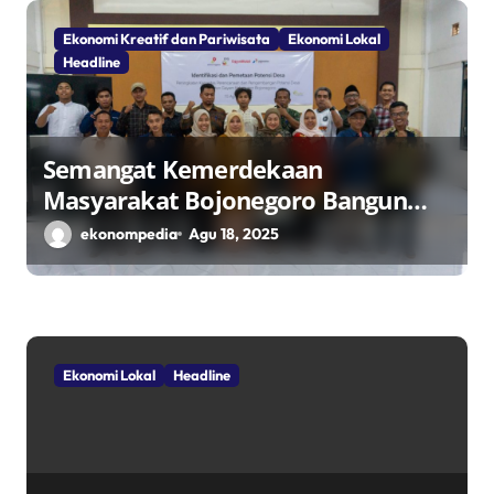
s
Ekonomi Kreatif dan Pariwisata
Ekonomi Lokal
Headline
Semangat Kemerdekaan
Masyarakat Bojonegoro Bangun
Desa Mandiri Ekonomi
ekonompedia
Agu 18, 2025
Ekonomi Lokal
Headline