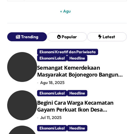
« Agu
Trending
Popular
Latest
Ekonomi Kreatif dan Pariwisata
Ekonomi Lokal
Headline
Semangat Kemerdekaan
Masyarakat Bojonegoro Bangun
Desa Mandiri Ekonomi
Agu 18, 2025
Ekonomi Lokal
Headline
Begini Cara Warga Kecamatan
Gayam Perkuat Ikon Desa
Penggerak Ekonomi Lokal Melalui
Jul 11, 2025
TPID
Ekonomi Lokal
Headline