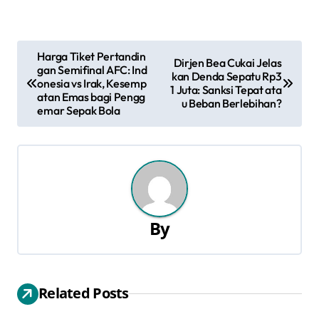
N
Harga Tiket Pertandin
Dirjen Bea Cukai Jelas
gan Semifinal AFC: Ind
a
kan Denda Sepatu Rp3
onesia vs Irak, Kesemp
1 Juta: Sanksi Tepat ata
atan Emas bagi Pengg
u Beban Berlebihan?
v
emar Sepak Bola
i
g
a
s
By
i
p
Related Posts
o