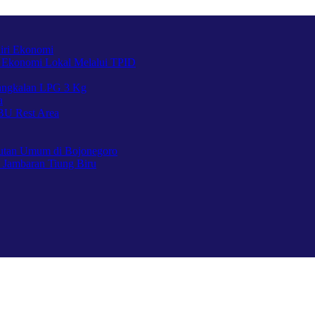
iri Ekonomi
 Ekonomi Lokal Melalui TPID
Pangkalan LPG 3 Kg
a
BU Rest Area
utan Umum di Bojonegoro
 Jambaran Tiung Biru