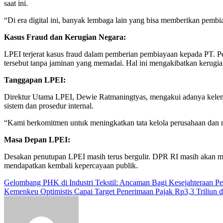
saat ini.
“Di era digital ini, banyak lembaga lain yang bisa memberikan pemb
Kasus Fraud dan Kerugian Negara:
LPEI terjerat kasus fraud dalam pemberian pembiayaan kepada PT. Pe
tersebut tanpa jaminan yang memadai. Hal ini mengakibatkan kerugia
Tanggapan LPEI:
Direktur Utama LPEI, Dewie Ratmaningtyas, mengakui adanya kele
sistem dan prosedur internal.
“Kami berkomitmen untuk meningkatkan tata kelola perusahaan dan 
Masa Depan LPEI:
Desakan penutupan LPEI masih terus bergulir. DPR RI masih akan mel
mendapatkan kembali kepercayaan publik.
Navigasi
Gelombang PHK di Industri Tekstil: Ancaman Bagi Kesejahteraan 
Kemenkeu Optimistis Capai Target Penerimaan Pajak Rp3,3 Triliun
pos