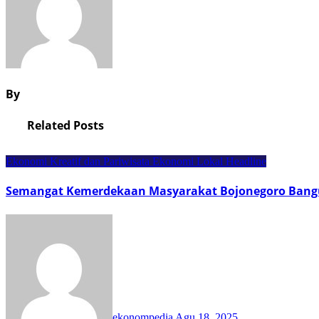
By
Related Posts
Ekonomi Kreatif dan Pariwisata
Ekonomi Lokal
Headline
Semangat Kemerdekaan Masyarakat Bojonegoro Bang
ekonompedia
Agu 18, 2025