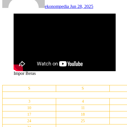
ekonompedia
Jun 28, 2025
Impor Beras
S
S
3
4
10
11
17
18
24
25