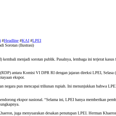
i
#
Headline
#
KAI
#
LPEI
embali menjadi sorotan publik. Pasalnya, lembaga ini terjerat kasus 
(RDP) antara Komisi VI DPR RI dengan jajaran direksi LPEI, Selasa 
biayaan ekspor.
gian negara pun mencapai triliunan rupiah. Ini menunjukkan bahwa L
 mendorong ekspor nasional. “Selama ini, LPEI hanya memberikan pe
” ungkapnya.
haeron, juga menyuarakan desakan penutupan LPEI. Herman Khaeron 