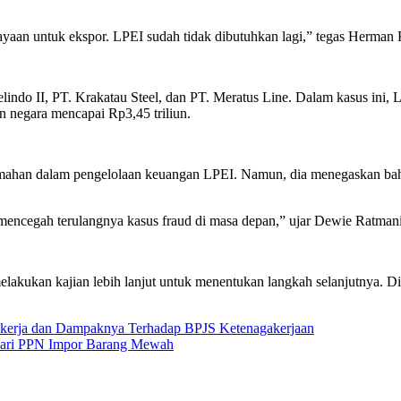
iayaan untuk ekspor. LPEI sudah tidak dibutuhkan lagi,” tegas Herman
lindo II, PT. Krakatau Steel, dan PT. Meratus Line. Dalam kasus ini
n negara mencapai Rp3,45 triliun.
mahan dalam pengelolaan keuangan LPEI. Namun, dia menegaskan ba
mencegah terulangnya kasus fraud di masa depan,” ujar Dewie Ratmani
akukan kajian lebih lanjut untuk menentukan langkah selanjutnya. Di 
Pekerja dan Dampaknya Terhadap BPJS Ketenagakerjaan
 dari PPN Impor Barang Mewah