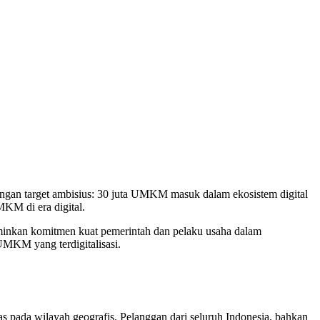
ngan target ambisius: 30 juta UMKM masuk dalam ekosistem digital
KM di era digital.
erminkan komitmen kuat pemerintah dan pelaku usaha dalam
UMKM yang terdigitalisasi.
as pada wilayah geografis. Pelanggan dari seluruh Indonesia, bahkan