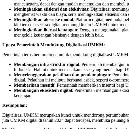
mancanegara, dapat dengan mudah menemukan dan membeli prod
Meningkatkan efisiensi dan efektivitas
: Digitalisasi memung
menghemat waktu dan biaya, serta meningkatkan efisiensi dan ef
Meningkatkan akses ke modal
: Platform digital membuka p
kini tersedia secara digital, memungkinkan UMKM untuk menda
Meningkatkan literasi keuangan
: Dengan menggunakan platf
mengelola keuangan bisnisnya dengan lebih baik.
Upaya Pemerintah Mendukung Digitalisasi UMKM:
Pemerintah terus berkomitmen untuk mendukung digitalisasi UMKM me
Membangun infrastruktur digital
: Pemerintah membangun inf
Indonesia. Hal ini untuk memastikan akses yang merata bagi 
Menyelenggarakan pelatihan dan pendampingan
: Pemerin
digital. Pelatihan ini meliputi berbagai aspek, seperti e-commer
Memberikan insentif
: Pemerintah memberikan insentif bagi UM
Membangun ekosistem digital
: Pemerintah membangun ekosis
keuangan.
Kesimpulan:
Digitalisasi UMKM merupakan kunci untuk mendorong pertumbuhan ek
juta UMKM digital di tahun 2024 dapat tercapai, membuka peluang 