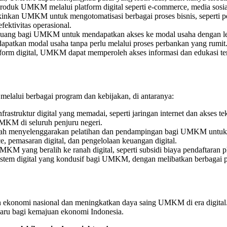
uk UMKM melalui platform digital seperti e-commerce, media sosial
kinkan UMKM untuk mengotomatisasi berbagai proses bisnis, seperti p
ektivitas operasional.
eluang bagi UMKM untuk mendapatkan akses ke modal usaha dengan le
patkan modal usaha tanpa perlu melalui proses perbankan yang rumit
orm digital, UMKM dapat memperoleh akses informasi dan edukasi te
lalui berbagai program dan kebijakan, di antaranya:
rastruktur digital yang memadai, seperti jaringan internet dan akses t
UMKM di seluruh penjuru negeri.
tah menyelenggarakan pelatihan dan pendampingan bagi UMKM untuk
ce, pemasaran digital, dan pengelolaan keuangan digital.
KM yang beralih ke ranah digital, seperti subsidi biaya pendaftaran pl
tem digital yang kondusif bagi UMKM, dengan melibatkan berbagai pih
onomi nasional dan meningkatkan daya saing UMKM di era digital. D
baru bagi kemajuan ekonomi Indonesia.