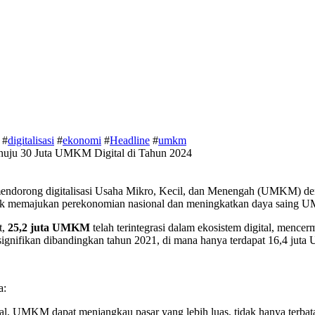
#
digitalisasi
#
ekonomi
#
Headline
#
umkm
 mendorong digitalisasi Usaha Mikro, Kecil, dan Menengah (UMKM) de
tuk memajukan perekonomian nasional dan meningkatkan daya saing UM
t,
25,2 juta UMKM
telah terintegrasi dalam ekosistem digital, menc
signifikan dibandingkan tahun 2021, di mana hanya terdapat 16,4 juta 
a:
tal, UMKM dapat menjangkau pasar yang lebih luas, tidak hanya terbat