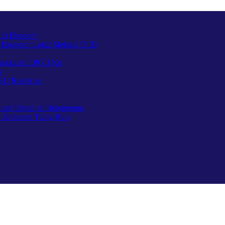
iri Ekonomi
 Ekonomi Lokal Melalui TPID
Pangkalan LPG 3 Kg
a
BU Rest Area
utan Umum di Bojonegoro
 Jambaran Tiung Biru