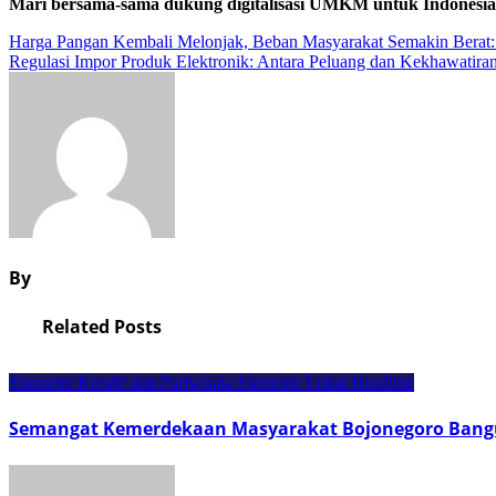
Mari bersama-sama dukung digitalisasi UMKM untuk Indonesia 
Navigasi
Harga Pangan Kembali Melonjak, Beban Masyarakat Semakin Berat: 
Regulasi Impor Produk Elektronik: Antara Peluang dan Kekhawatira
pos
By
Related Posts
Ekonomi Kreatif dan Pariwisata
Ekonomi Lokal
Headline
Semangat Kemerdekaan Masyarakat Bojonegoro Bang