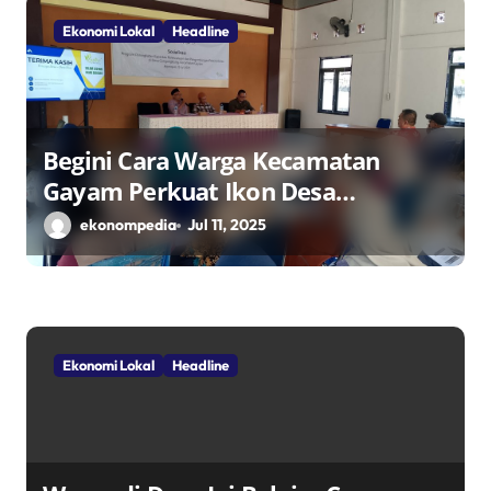
Ekonomi Lokal
Headline
Begini Cara Warga Kecamatan
Gayam Perkuat Ikon Desa
Penggerak Ekonomi Lokal Melalui
ekonompedia
Jul 11, 2025
TPID
Ekonomi Lokal
Headline