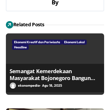
By
i
p
Related Posts
o
s
Ekonomi Kreatif dan Pariwisata
Ekonomi Lokal
Headline
Semangat Kemerdekaan
Masyarakat Bojonegoro Bangun
Desa Mandiri Ekonomi
ekonompedia
Agu 18, 2025