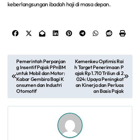
keberlangsungan ibadah haji di masa depan.
N
Pemerintah Perpanjan
Kemenkeu Optimis Rai
g Insentif Pajak PPnBM
h Target Penerimaan P
a
untuk Mobil dan Motor:
ajak Rp 1.710 Triliun di 2
Kabar Gembira Bagi K
024: Upaya Peningkat
v
onsumen dan Industri
an Kinerja dan Perluas
Otomotif
an Basis Pajak
i
g
a
s