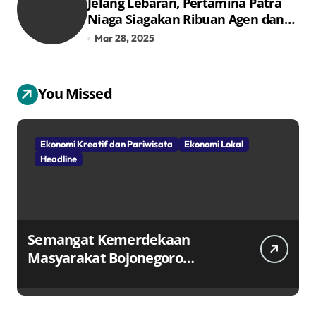
Jelang Lebaran, Pertamina Patra
Niaga Siagakan Ribuan Agen dan
Pangkalan LPG 3 Kg
Mar 28, 2025
You Missed
Ekonomi Kreatif dan Pariwisata
Ekonomi Lokal
Headline
Semangat Kemerdekaan
Masyarakat Bojonegoro
Bangun Desa Mandiri Ekonomi