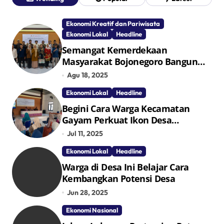
Ekonomi Kreatif dan Pariwisata
Ekonomi Lokal
Headline
Semangat Kemerdekaan
Masyarakat Bojonegoro Bangun
Desa Mandiri Ekonomi
Agu 18, 2025
Ekonomi Lokal
Headline
Begini Cara Warga Kecamatan
Gayam Perkuat Ikon Desa
Penggerak Ekonomi Lokal Melalui
Jul 11, 2025
TPID
Ekonomi Lokal
Headline
Warga di Desa Ini Belajar Cara
Kembangkan Potensi Desa
Jun 28, 2025
Ekonomi Nasional