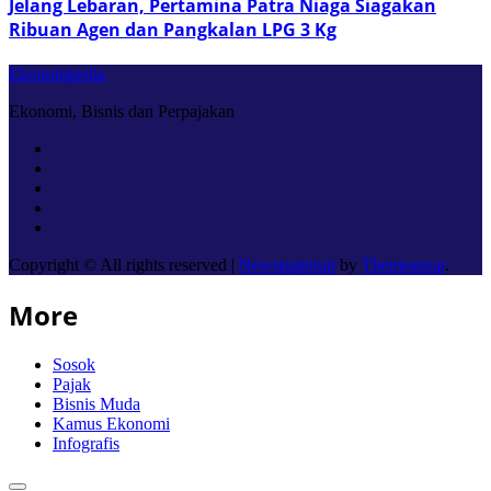
Jelang Lebaran, Pertamina Patra Niaga Siagakan
Ribuan Agen dan Pangkalan LPG 3 Kg
Ekonompedia
Ekonomi, Bisnis dan Perpajakan
Copyright © All rights reserved
|
Newspaperup
by
Themeansar
.
More
Sosok
Pajak
Bisnis Muda
Kamus Ekonomi
Infografis