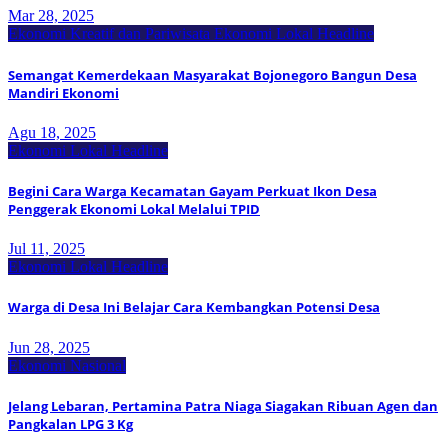
Mar 28, 2025
Ekonomi Kreatif dan Pariwisata
Ekonomi Lokal
Headline
Semangat Kemerdekaan Masyarakat Bojonegoro Bangun Desa
Mandiri Ekonomi
Agu 18, 2025
Ekonomi Lokal
Headline
Begini Cara Warga Kecamatan Gayam Perkuat Ikon Desa
Penggerak Ekonomi Lokal Melalui TPID
Jul 11, 2025
Ekonomi Lokal
Headline
Warga di Desa Ini Belajar Cara Kembangkan Potensi Desa
Jun 28, 2025
Ekonomi Nasional
Jelang Lebaran, Pertamina Patra Niaga Siagakan Ribuan Agen dan
Pangkalan LPG 3 Kg