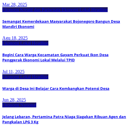
Mar 28, 2025
Ekonomi Kreatif dan Pariwisata
Ekonomi Lokal
Headline
Semangat Kemerdekaan Masyarakat Bojonegoro Bangun Desa
Mandiri Ekonomi
Agu 18, 2025
Ekonomi Lokal
Headline
Begini Cara Warga Kecamatan Gayam Perkuat Ikon Desa
Penggerak Ekonomi Lokal Melalui TPID
Jul 11, 2025
Ekonomi Lokal
Headline
Warga di Desa Ini Belajar Cara Kembangkan Potensi Desa
Jun 28, 2025
Ekonomi Nasional
Jelang Lebaran, Pertamina Patra Niaga Siagakan Ribuan Agen dan
Pangkalan LPG 3 Kg