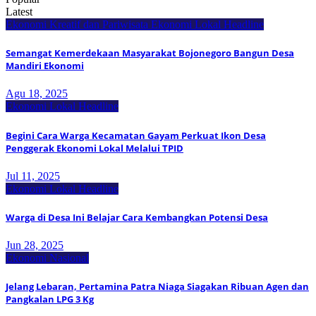
Latest
Ekonomi Kreatif dan Pariwisata
Ekonomi Lokal
Headline
Semangat Kemerdekaan Masyarakat Bojonegoro Bangun Desa
Mandiri Ekonomi
Agu 18, 2025
Ekonomi Lokal
Headline
Begini Cara Warga Kecamatan Gayam Perkuat Ikon Desa
Penggerak Ekonomi Lokal Melalui TPID
Jul 11, 2025
Ekonomi Lokal
Headline
Warga di Desa Ini Belajar Cara Kembangkan Potensi Desa
Jun 28, 2025
Ekonomi Nasional
Jelang Lebaran, Pertamina Patra Niaga Siagakan Ribuan Agen dan
Pangkalan LPG 3 Kg