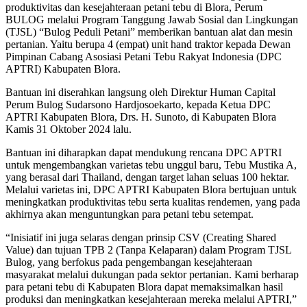
produktivitas dan kesejahteraan petani tebu di Blora, Perum
BULOG melalui Program Tanggung Jawab Sosial dan Lingkungan
(TJSL) “Bulog Peduli Petani” memberikan bantuan alat dan mesin
pertanian. Yaitu berupa 4 (empat) unit hand traktor kepada Dewan
Pimpinan Cabang Asosiasi Petani Tebu Rakyat Indonesia (DPC
APTRI) Kabupaten Blora.
Bantuan ini diserahkan langsung oleh Direktur Human Capital
Perum Bulog Sudarsono Hardjosoekarto, kepada Ketua DPC
APTRI Kabupaten Blora, Drs. H. Sunoto, di Kabupaten Blora
Kamis 31 Oktober 2024 lalu.
Bantuan ini diharapkan dapat mendukung rencana DPC APTRI
untuk mengembangkan varietas tebu unggul baru, Tebu Mustika A,
yang berasal dari Thailand, dengan target lahan seluas 100 hektar.
Melalui varietas ini, DPC APTRI Kabupaten Blora bertujuan untuk
meningkatkan produktivitas tebu serta kualitas rendemen, yang pada
akhirnya akan menguntungkan para petani tebu setempat.
“Inisiatif ini juga selaras dengan prinsip CSV (Creating Shared
Value) dan tujuan TPB 2 (Tanpa Kelaparan) dalam Program TJSL
Bulog, yang berfokus pada pengembangan kesejahteraan
masyarakat melalui dukungan pada sektor pertanian. Kami berharap
para petani tebu di Kabupaten Blora dapat memaksimalkan hasil
produksi dan meningkatkan kesejahteraan mereka melalui APTRI,”