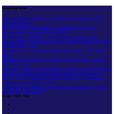
Skip
Breaking News
to
content
Semangat Kemerdekaan Masyarakat Bojonegoro Bangun Desa
Mandiri Ekonomi
Begini Cara Warga Kecamatan Gayam Perkuat Ikon Desa
Penggerak Ekonomi Lokal Melalui TPID
Warga di Desa Ini Belajar Cara Kembangkan Potensi Desa
Jelang Lebaran, Pertamina Patra Niaga Siagakan Ribuan Agen dan
Pangkalan LPG 3 Kg
Lebaran 2025, Pertamina Patra Niaga Menyiapkan 1.832 SPBU
Siaga
Aman! Pertamina Sebar 57 Modular untuk Kurangi Kepadatan di
SPBU Rest Area
Gunung Lewotobi Laki-Laki Meletus, Status Awas Sudah Dua Hari
Angkutan Logistik Tetap Beroperasi pada Masa Lebaran 2025
Jelang Lebaran, Tim Gabungan Gelar Ramp Check Kendaraan
Angkutan Umum di Bojonegoro
Komisaris Utama PEPC Tinjau Langsung Operasional Lapangan
Gas Jambaran Tiung Biru
8
Agu 2026, Sab