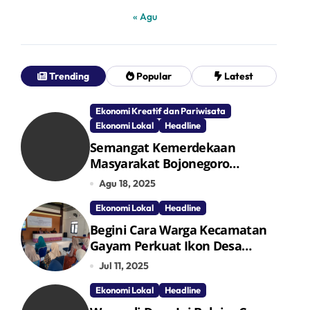
« Agu
Trending
Popular
Latest
Ekonomi Kreatif dan Pariwisata
Ekonomi Lokal
Headline
Semangat Kemerdekaan
Masyarakat Bojonegoro
Bangun Desa Mandiri Ekonomi
Agu 18, 2025
Ekonomi Lokal
Headline
Begini Cara Warga Kecamatan
Gayam Perkuat Ikon Desa
Penggerak Ekonomi Lokal
Jul 11, 2025
Melalui TPID
Ekonomi Lokal
Headline