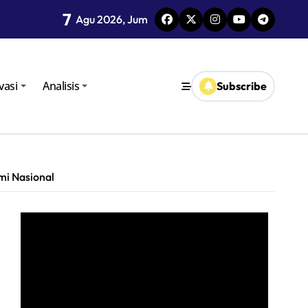
7
i TPID
Agu 2026, Jum
vasi
Analisis
Subscribe
mi Nasional
oro