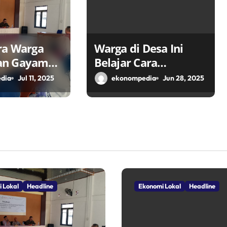
ra Warga
Warga di Desa Ini
an Gayam
Belajar Cara
Ikon Desa
Kembangkan Potensi
dia
Jul 11, 2025
ekonompedia
Jun 28, 2025
k Ekonomi
Desa
alui TPID
 Lokal
Headline
Ekonomi Lokal
Headline