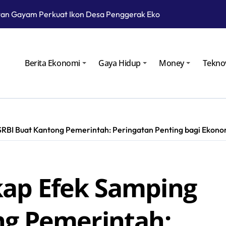
an Gayam Perkuat Ikon Desa Penggerak Ekonomi Lokal Melalu
Cara Kembangkan Potensi Desa
Patra Niaga Siagakan Ribuan Agen dan Pangkalan LPG 3 Kg
Berita Ekonomi
Gaya Hidup
Money
Tekno
atra Niaga Menyiapkan 1.832 SPBU Siaga
odular untuk Kurangi Kepadatan di SPBU Rest Area
Meletus, Status Awas Sudah Dua Hari
RBI Buat Kantong Pemerintah: Peringatan Penting bagi Ekono
roperasi pada Masa Lebaran 2025
gan Gelar Ramp Check Kendaraan Angkutan Umum di Bojoneg
ap Efek Samping
au Langsung Operasional Lapangan Gas Jambaran Tiung Biru
yarakat Bojonegoro Bangun Desa Mandiri Ekonomi
ng Pemerintah: