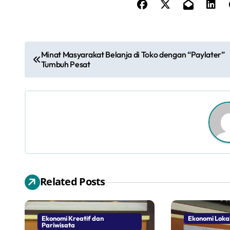
N
Minat Masyarakat Belanja di Toko dengan “Paylater”
Tumbuh Pesat
a
v
i
g
a
s
Related Posts
i
p
Ekonomi Kreatif dan
Ekonomi Loka
Pariwisata