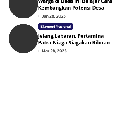
Warga di Desa Ini Belajar Cara
Kembangkan Potensi Desa
Jun 28, 2025
Ekonomi Nasional
Jelang Lebaran, Pertamina
Patra Niaga Siagakan Ribuan
Agen dan Pangkalan LPG 3 Kg
Mar 28, 2025