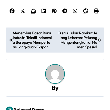
N
Menembus Pasar Baru:
Bisnis Cukur Rambut Je
Industri Tekstil Indonesi
lang Lebaran: Peluang
a
a Berupaya Memperlu
Menguntungkan di Mo
as Jangkauan Ekspor
men Spesial
v
i
g
a
By
s
i
Related Posts