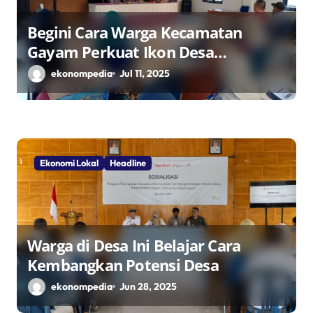
Begini Cara Warga Kecamatan
Gayam Perkuat Ikon Desa
Penggerak Ekonomi Lokal Melalui
ekonompedia
Jul 11, 2025
TPID
Ekonomi Lokal
Headline
Warga di Desa Ini Belajar Cara
Kembangkan Potensi Desa
ekonompedia
Jun 28, 2025