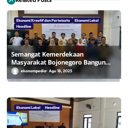
p
o
Ekonomi Kreatif dan Pariwisata
Ekonomi Lokal
s
Headline
Semangat Kemerdekaan
Masyarakat Bojonegoro Bangun
Desa Mandiri Ekonomi
ekonompedia
Agu 18, 2025
Ekonomi Lokal
Headline