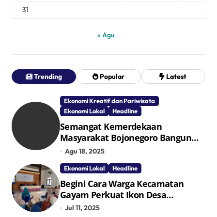
31
« Agu
Trending
Popular
Latest
Ekonomi Kreatif dan Pariwisata
Ekonomi Lokal
Headline
Semangat Kemerdekaan
Masyarakat Bojonegoro Bangun
Desa Mandiri Ekonomi
Agu 18, 2025
Ekonomi Lokal
Headline
Begini Cara Warga Kecamatan
Gayam Perkuat Ikon Desa
Penggerak Ekonomi Lokal Melalui
Jul 11, 2025
TPID