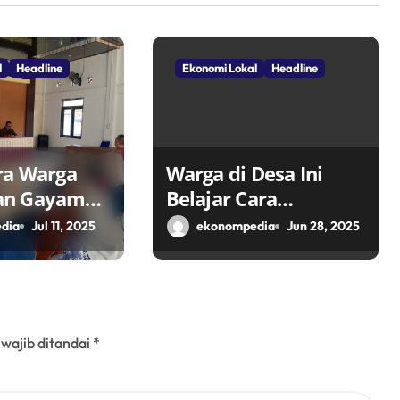
l
Headline
Ekonomi Lokal
Headline
ra Warga
Warga di Desa Ini
an Gayam
Belajar Cara
Ikon Desa
Kembangkan Potensi
dia
Jul 11, 2025
ekonompedia
Jun 28, 2025
k Ekonomi
Desa
alui TPID
 wajib ditandai
*