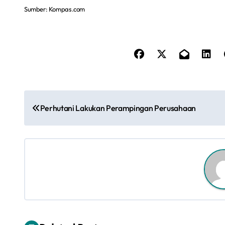
Sumber: Kompas.com
N
Perhutani Lakukan Perampingan Perusahaan
a
v
i
g
a
s