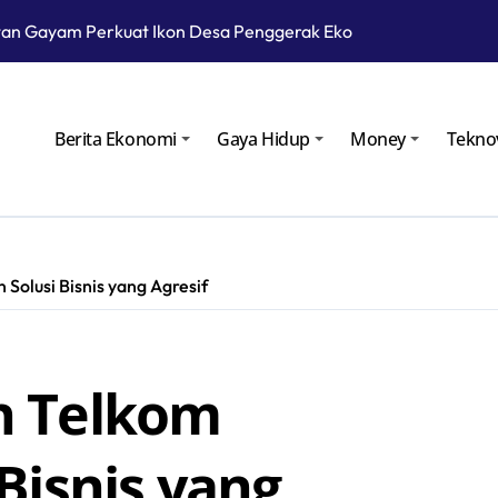
an Gayam Perkuat Ikon Desa Penggerak Ekonomi Lokal Melalu
Cara Kembangkan Potensi Desa
Patra Niaga Siagakan Ribuan Agen dan Pangkalan LPG 3 Kg
Berita Ekonomi
Gaya Hidup
Money
Tekno
atra Niaga Menyiapkan 1.832 SPBU Siaga
odular untuk Kurangi Kepadatan di SPBU Rest Area
Meletus, Status Awas Sudah Dua Hari
olusi Bisnis yang Agresif
roperasi pada Masa Lebaran 2025
gan Gelar Ramp Check Kendaraan Angkutan Umum di Bojoneg
n Telkom
au Langsung Operasional Lapangan Gas Jambaran Tiung Biru
yarakat Bojonegoro Bangun Desa Mandiri Ekonomi
Bisnis yang