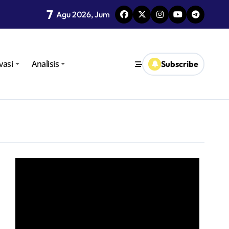
7
i TPID
Agu 2026, Jum
vasi
Analisis
Subscribe
oro