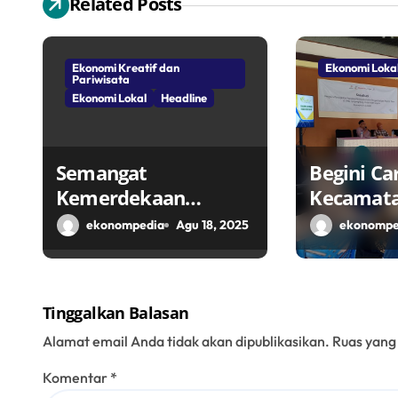
Related Posts
i
p
Ekonomi Kreatif dan
Ekonomi Loka
Pariwisata
o
Ekonomi Lokal
Headline
s
Semangat
Begini Ca
Kemerdekaan
Kecamat
Masyarakat
Perkuat 
ekonompedia
Agu 18, 2025
ekonompe
Bojonegoro Bangun
Penggera
Desa Mandiri
Lokal Mel
Ekonomi
Tinggalkan Balasan
Alamat email Anda tidak akan dipublikasikan.
Ruas yang
Komentar
*