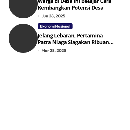
Warga di Desa Ini Belajar Cara
Kembangkan Potensi Desa
Jun 28, 2025
Ekonomi Nasional
Jelang Lebaran, Pertamina
Patra Niaga Siagakan Ribuan
Agen dan Pangkalan LPG 3 Kg
Mar 28, 2025