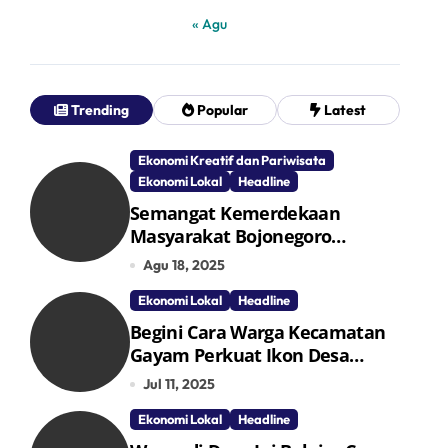
« Agu
Trending
Popular
Latest
Ekonomi Kreatif dan Pariwisata
Ekonomi Lokal
Headline
Semangat Kemerdekaan
Masyarakat Bojonegoro
Bangun Desa Mandiri Ekonomi
Agu 18, 2025
Ekonomi Lokal
Headline
Begini Cara Warga Kecamatan
Gayam Perkuat Ikon Desa
Penggerak Ekonomi Lokal
Jul 11, 2025
Melalui TPID
Ekonomi Lokal
Headline