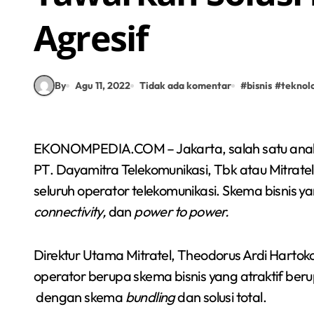
Agresif
By
Agu 11, 2022
Tidak ada komentar
#
bisnis
#
teknol
EKONOMPEDIA.COM – Jakarta, salah satu anak perusahaan PT. Telkom Indonesia (Persero) yakni
PT. Dayamitra Telekomunikasi, Tbk atau Mitrate
seluruh operator telekomunikasi. Skema bisnis ya
connectivity,
dan
power to power.
Direktur Utama Mitratel, Theodorus Ardi Hart
operator berupa skema bisnis yang atraktif ber
dengan skema
bundling
dan solusi total.