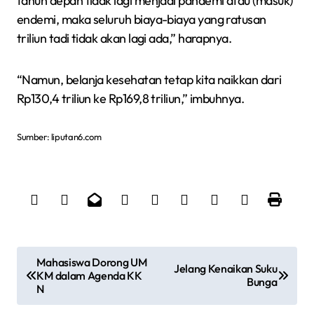
tahun depan tidak lagi menjadi pandemi atau (masuk)
endemi, maka seluruh biaya-biaya yang ratusan
triliun tadi tidak akan lagi ada,” harapnya.
“Namun, belanja kesehatan tetap kita naikkan dari
Rp130,4 triliun ke Rp169,8 triliun,” imbuhnya.
Sumber: liputan6.com
N
Mahasiswa Dorong UM
Jelang Kenaikan Suku
KM dalam Agenda KK
a
Bunga
N