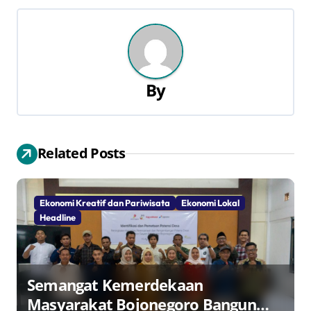
v
i
g
a
By
s
i
Related Posts
p
o
Ekonomi Kreatif dan Pariwisata
Ekonomi Lokal
Headline
s
Semangat Kemerdekaan
Masyarakat Bojonegoro Bangun