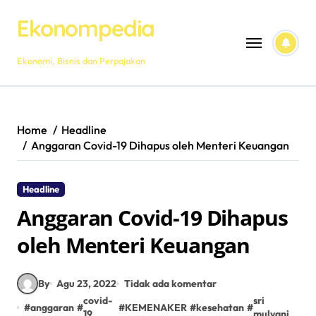
Skip
Ekonompedia
to
content
Ekonomi, Bisnis dan Perpajakan
Home
Headline
Anggaran Covid-19 Dihapus oleh Menteri Keuangan
Headline
Anggaran Covid-19 Dihapus
oleh Menteri Keuangan
By
Agu 23, 2022
Tidak ada komentar
covid-
sri
#
anggaran
#
#
KEMENAKER
#
kesehatan
#
19
mulyani