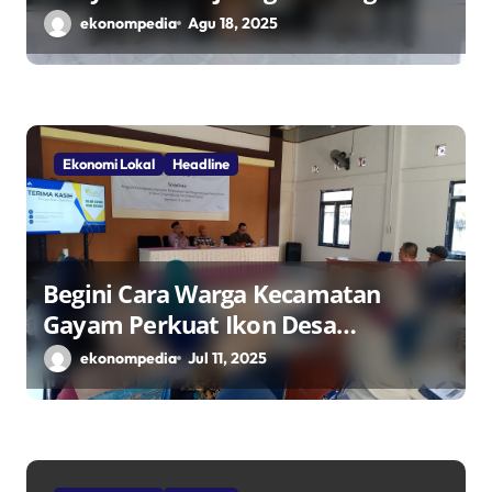
Desa Mandiri Ekonomi
ekonompedia
Agu 18, 2025
Ekonomi Lokal
Headline
Begini Cara Warga Kecamatan
Gayam Perkuat Ikon Desa
Penggerak Ekonomi Lokal Melalui
ekonompedia
Jul 11, 2025
TPID