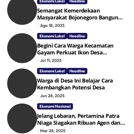
Ekonomi Lokal
Headline
Semangat Kemerdekaan
Masyarakat Bojonegoro Bangun
Desa Mandiri Ekonomi
Agu 18, 2025
Ekonomi Lokal
Headline
Begini Cara Warga Kecamatan
Gayam Perkuat Ikon Desa
Penggerak Ekonomi Lokal Melalui
Jul 11, 2025
TPID
Ekonomi Lokal
Headline
Warga di Desa Ini Belajar Cara
Kembangkan Potensi Desa
Jun 28, 2025
Ekonomi Nasional
Jelang Lebaran, Pertamina Patra
Niaga Siagakan Ribuan Agen dan
Pangkalan LPG 3 Kg
Mar 28, 2025