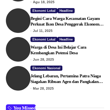
Ekonomi
Agu 18, 2025
Ekonomi Lokal
Headline
Begini Cara Warga Kecamatan Gayam
Perkuat Ikon Desa Penggerak Ekonomi
Lokal Melalui TPID
Jul 11, 2025
Ekonomi Lokal
Headline
Warga di Desa Ini Belajar Cara
Kembangkan Potensi Desa
Jun 28, 2025
Ekonomi Nasional
Jelang Lebaran, Pertamina Patra Niaga
Siagakan Ribuan Agen dan Pangkalan
LPG 3 Kg
Mar 28, 2025
You Missed