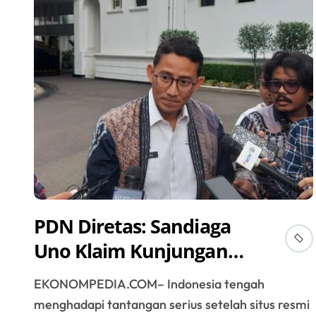
PDN Diretas: Sandiaga
Uno Klaim Kunjungan
Wisatawan ke RI Tetap
EKONOMPEDIA.COM– Indonesia tengah
Naik
menghadapi tantangan serius setelah situs resmi