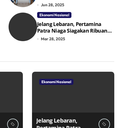
Jun 28, 2025
Ekonomi Nasional
Jelang Lebaran, Pertamina
Patra Niaga Siagakan Ribuan
Agen dan Pangkalan LPG 3 Kg
Mar 28, 2025
Ekonomi Nasional
Jelang Lebaran,
Pertamina Patra