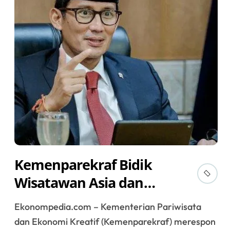
Kemenparekraf Bidik
Wisatawan Asia dan
Australia Antisipasi
Ekonompedia.com – Kementerian Pariwisata
Konflik Timur Tengah
dan Ekonomi Kreatif (Kemenparekraf) merespon