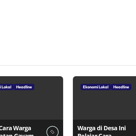
 Lokal
Headline
Ekonomi Lokal
Headline
 Cara Warga
Warga di Desa Ini
atan Gayam
Belajar Cara