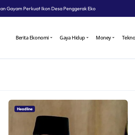
an Gayam Perkuat Ikon Desa Penggerak Ekonomi Lokal Melalu
Cara Kembangkan Potensi Desa
Patra Niaga Siagakan Ribuan Agen dan Pangkalan LPG 3 Kg
Berita Ekonomi
Gaya Hidup
Money
Tekno
atra Niaga Menyiapkan 1.832 SPBU Siaga
odular untuk Kurangi Kepadatan di SPBU Rest Area
Meletus, Status Awas Sudah Dua Hari
roperasi pada Masa Lebaran 2025
gan Gelar Ramp Check Kendaraan Angkutan Umum di Bojoneg
au Langsung Operasional Lapangan Gas Jambaran Tiung Biru
Headline
yarakat Bojonegoro Bangun Desa Mandiri Ekonomi