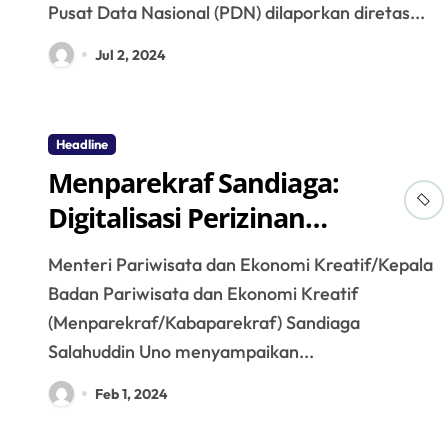
Pusat Data Nasional (PDN) dilaporkan diretas...
Jul 2, 2024
Headline
Menparekraf Sandiaga:
Digitalisasi Perizinan
Event Masih Terus
Menteri Pariwisata dan Ekonomi Kreatif/Kepala
Bergulir
Badan Pariwisata dan Ekonomi Kreatif
(Menparekraf/Kabaparekraf) Sandiaga
Salahuddin Uno menyampaikan...
Feb 1, 2024