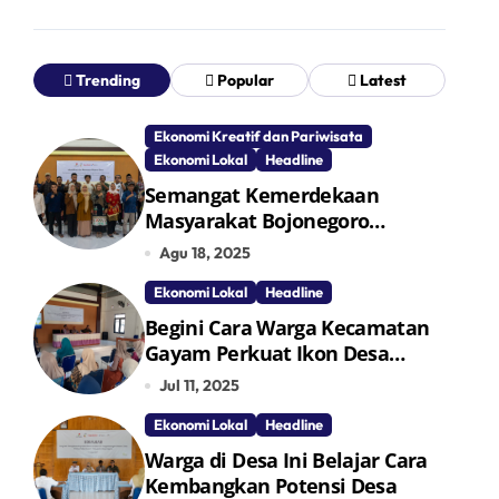
Trending
Popular
Latest
Ekonomi Kreatif dan Pariwisata
Ekonomi Lokal
Headline
Semangat Kemerdekaan
Masyarakat Bojonegoro
Bangun Desa Mandiri Ekonomi
Agu 18, 2025
Ekonomi Lokal
Headline
Begini Cara Warga Kecamatan
Gayam Perkuat Ikon Desa
Penggerak Ekonomi Lokal
Jul 11, 2025
Melalui TPID
Ekonomi Lokal
Headline
Warga di Desa Ini Belajar Cara
Kembangkan Potensi Desa