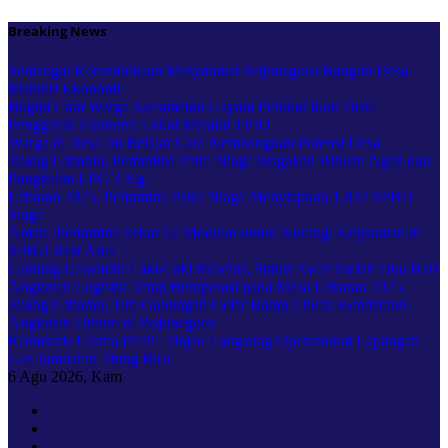
Skip
Breaking News
to
content
Semangat Kemerdekaan Masyarakat Bojonegoro Bangun Desa
Mandiri Ekonomi
Begini Cara Warga Kecamatan Gayam Perkuat Ikon Desa
Penggerak Ekonomi Lokal Melalui TPID
Warga di Desa Ini Belajar Cara Kembangkan Potensi Desa
Jelang Lebaran, Pertamina Patra Niaga Siagakan Ribuan Agen dan
Pangkalan LPG 3 Kg
Lebaran 2025, Pertamina Patra Niaga Menyiapkan 1.832 SPBU
Siaga
Aman! Pertamina Sebar 57 Modular untuk Kurangi Kepadatan di
SPBU Rest Area
Gunung Lewotobi Laki-Laki Meletus, Status Awas Sudah Dua Hari
Angkutan Logistik Tetap Beroperasi pada Masa Lebaran 2025
Jelang Lebaran, Tim Gabungan Gelar Ramp Check Kendaraan
Angkutan Umum di Bojonegoro
Komisaris Utama PEPC Tinjau Langsung Operasional Lapangan
Gas Jambaran Tiung Biru
6
Agu 2026, Kam