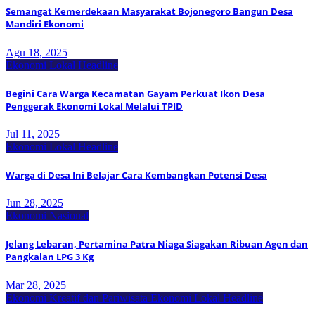
Semangat Kemerdekaan Masyarakat Bojonegoro Bangun Desa
Mandiri Ekonomi
Agu 18, 2025
Ekonomi Lokal
Headline
Begini Cara Warga Kecamatan Gayam Perkuat Ikon Desa
Penggerak Ekonomi Lokal Melalui TPID
Jul 11, 2025
Ekonomi Lokal
Headline
Warga di Desa Ini Belajar Cara Kembangkan Potensi Desa
Jun 28, 2025
Ekonomi Nasional
Jelang Lebaran, Pertamina Patra Niaga Siagakan Ribuan Agen dan
Pangkalan LPG 3 Kg
Mar 28, 2025
Ekonomi Kreatif dan Pariwisata
Ekonomi Lokal
Headline