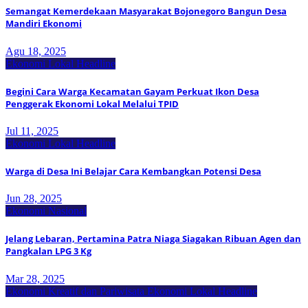
Semangat Kemerdekaan Masyarakat Bojonegoro Bangun Desa
Mandiri Ekonomi
Agu 18, 2025
Ekonomi Lokal
Headline
Begini Cara Warga Kecamatan Gayam Perkuat Ikon Desa
Penggerak Ekonomi Lokal Melalui TPID
Jul 11, 2025
Ekonomi Lokal
Headline
Warga di Desa Ini Belajar Cara Kembangkan Potensi Desa
Jun 28, 2025
Ekonomi Nasional
Jelang Lebaran, Pertamina Patra Niaga Siagakan Ribuan Agen dan
Pangkalan LPG 3 Kg
Mar 28, 2025
Ekonomi Kreatif dan Pariwisata
Ekonomi Lokal
Headline