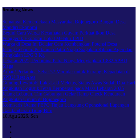
Skip
Breaking News
to
content
Semangat Kemerdekaan Masyarakat Bojonegoro Bangun Desa
Mandiri Ekonomi
Begini Cara Warga Kecamatan Gayam Perkuat Ikon Desa
Penggerak Ekonomi Lokal Melalui TPID
Warga di Desa Ini Belajar Cara Kembangkan Potensi Desa
Jelang Lebaran, Pertamina Patra Niaga Siagakan Ribuan Agen dan
Pangkalan LPG 3 Kg
Lebaran 2025, Pertamina Patra Niaga Menyiapkan 1.832 SPBU
Siaga
Aman! Pertamina Sebar 57 Modular untuk Kurangi Kepadatan di
SPBU Rest Area
Gunung Lewotobi Laki-Laki Meletus, Status Awas Sudah Dua Hari
Angkutan Logistik Tetap Beroperasi pada Masa Lebaran 2025
Jelang Lebaran, Tim Gabungan Gelar Ramp Check Kendaraan
Angkutan Umum di Bojonegoro
Komisaris Utama PEPC Tinjau Langsung Operasional Lapangan
Gas Jambaran Tiung Biru
10
Agu 2026, Sen