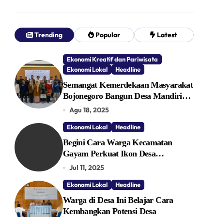
Trending
Popular
Latest
Ekonomi Kreatif dan Pariwisata
Ekonomi Lokal
Headline
Semangat Kemerdekaan Masyarakat
Bojonegoro Bangun Desa Mandiri
Ekonomi
Agu 18, 2025
Ekonomi Lokal
Headline
Begini Cara Warga Kecamatan
Gayam Perkuat Ikon Desa
Penggerak Ekonomi Lokal Melalui
Jul 11, 2025
TPID
Ekonomi Lokal
Headline
Warga di Desa Ini Belajar Cara
Kembangkan Potensi Desa