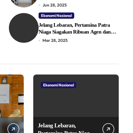
Jun 28, 2025
Ekonomi Nasional
Jelang Lebaran, Pertamina Patra
Niaga Siagakan Ribuan Agen dan
Pangkalan LPG 3 Kg
Mar 28, 2025
Ekonomi Nasional
Jelang Lebaran,
Pertamina Patra Niaga