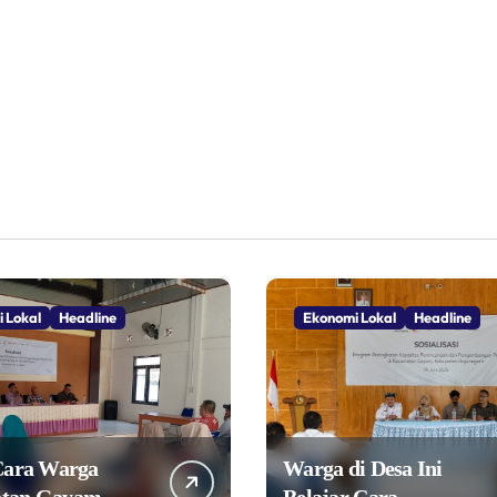
 Lokal
Headline
Ekonomi Lokal
Headline
Cara Warga
Warga di Desa Ini
tan Gayam
Belajar Cara