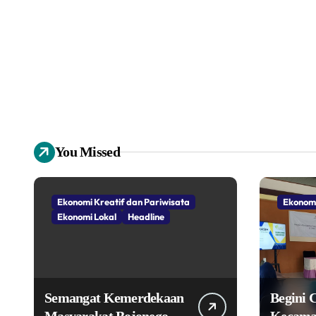
You Missed
Ekonomi Kreatif dan Pariwisata
Ekonomi
Ekonomi Lokal
Headline
Semangat Kemerdekaan
Begini 
Masyarakat Bojonegoro
Kecama