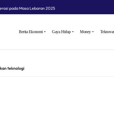
perasi pada Masa Lebaran 2025
n Gelar Ramp Check Kendaraan Angkutan Umum di Bojonegoro
Langsung Operasional Lapangan Gas Jambaran Tiung Biru
Berita Ekonomi
Gaya Hidup
Money
Teknovas
akat Bojonegoro Bangun Desa Mandiri Ekonomi
kan teknologi