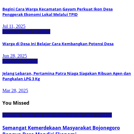
Begini Cara Warga Kecamatan Gayam Perkuat Ikon Desa
Penggerak Ekonomi Lokal Melalui TPID
Jul 11, 2025
Ekonomi Lokal
Headline
Warga di Desa Ini Belajar Cara Kembangkan Potensi Desa
Jun 28, 2025
Ekonomi Nasional
Jelang Lebaran, Pertamina Patra Niaga Siagakan Ribuan Agen dan
Pangkalan LPG 3 Kg
Mar 28, 2025
You Missed
Ekonomi Kreatif dan Pariwisata
Ekonomi Lokal
Headline
Semangat Kemerdekaan Masyarakat Bojonegoro