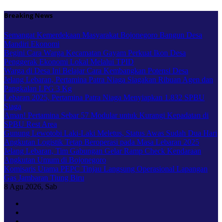
Skip
Breaking News
to
content
Semangat Kemerdekaan Masyarakat Bojonegoro Bangun Desa
Mandiri Ekonomi
Begini Cara Warga Kecamatan Gayam Perkuat Ikon Desa
Penggerak Ekonomi Lokal Melalui TPID
Warga di Desa Ini Belajar Cara Kembangkan Potensi Desa
Jelang Lebaran, Pertamina Patra Niaga Siagakan Ribuan Agen dan
Pangkalan LPG 3 Kg
Lebaran 2025, Pertamina Patra Niaga Menyiapkan 1.832 SPBU
Siaga
Aman! Pertamina Sebar 57 Modular untuk Kurangi Kepadatan di
SPBU Rest Area
Gunung Lewotobi Laki-Laki Meletus, Status Awas Sudah Dua Hari
Angkutan Logistik Tetap Beroperasi pada Masa Lebaran 2025
Jelang Lebaran, Tim Gabungan Gelar Ramp Check Kendaraan
Angkutan Umum di Bojonegoro
Komisaris Utama PEPC Tinjau Langsung Operasional Lapangan
Gas Jambaran Tiung Biru
8
Agu 2026, Sab