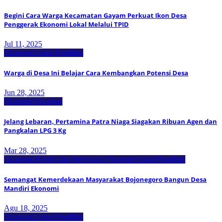
Begini Cara Warga Kecamatan Gayam Perkuat Ikon Desa
Penggerak Ekonomi Lokal Melalui TPID
Jul 11, 2025
Ekonomi Lokal
Headline
Warga di Desa Ini Belajar Cara Kembangkan Potensi Desa
Jun 28, 2025
Ekonomi Nasional
Jelang Lebaran, Pertamina Patra Niaga Siagakan Ribuan Agen dan
Pangkalan LPG 3 Kg
Mar 28, 2025
Ekonomi Kreatif dan Pariwisata
Ekonomi Lokal
Headline
Semangat Kemerdekaan Masyarakat Bojonegoro Bangun Desa
Mandiri Ekonomi
Agu 18, 2025
Ekonomi Lokal
Headline