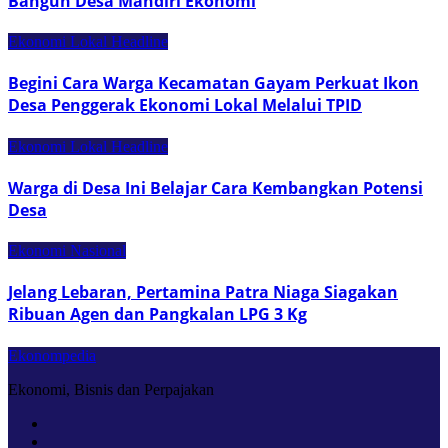
Bangun Desa Mandiri Ekonomi
Ekonomi Lokal
Headline
Begini Cara Warga Kecamatan Gayam Perkuat Ikon
Desa Penggerak Ekonomi Lokal Melalui TPID
Ekonomi Lokal
Headline
Warga di Desa Ini Belajar Cara Kembangkan Potensi
Desa
Ekonomi Nasional
Jelang Lebaran, Pertamina Patra Niaga Siagakan
Ribuan Agen dan Pangkalan LPG 3 Kg
Ekonompedia
Ekonomi, Bisnis dan Perpajakan