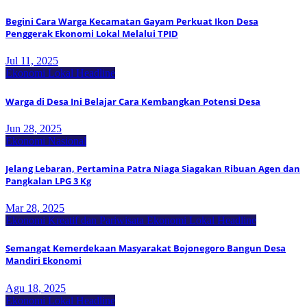
Begini Cara Warga Kecamatan Gayam Perkuat Ikon Desa
Penggerak Ekonomi Lokal Melalui TPID
Jul 11, 2025
Ekonomi Lokal
Headline
Warga di Desa Ini Belajar Cara Kembangkan Potensi Desa
Jun 28, 2025
Ekonomi Nasional
Jelang Lebaran, Pertamina Patra Niaga Siagakan Ribuan Agen dan
Pangkalan LPG 3 Kg
Mar 28, 2025
Ekonomi Kreatif dan Pariwisata
Ekonomi Lokal
Headline
Semangat Kemerdekaan Masyarakat Bojonegoro Bangun Desa
Mandiri Ekonomi
Agu 18, 2025
Ekonomi Lokal
Headline