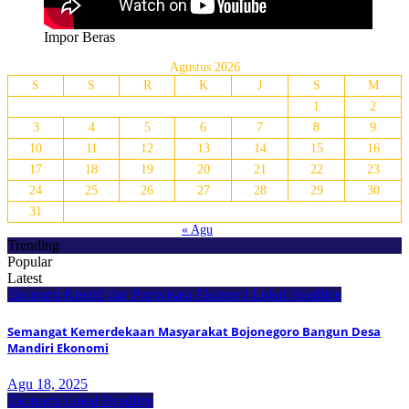
Impor Beras
Agustus 2026
S
S
R
K
J
S
M
1
2
3
4
5
6
7
8
9
10
11
12
13
14
15
16
17
18
19
20
21
22
23
24
25
26
27
28
29
30
31
« Agu
Trending
Popular
Latest
Ekonomi Kreatif dan Pariwisata
Ekonomi Lokal
Headline
Semangat Kemerdekaan Masyarakat Bojonegoro Bangun Desa
Mandiri Ekonomi
Agu 18, 2025
Ekonomi Lokal
Headline