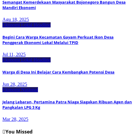
Semangat Kemerdekaan Masyarakat Bojonegoro Bangun Desa
Mandiri Ekonomi
Agu 18, 2025
Ekonomi Lokal
Headline
Begini Cara Warga Kecamatan Gayam Perkuat Ikon Desa
Penggerak Ekonomi Lokal Melalui TPID
Jul 11, 2025
Ekonomi Lokal
Headline
Warga di Desa Ini Belajar Cara Kembangkan Potensi Desa
Jun 28, 2025
Ekonomi Nasional
Jelang Lebaran, Pertamina Patra Niaga Siagakan Ribuan Agen dan
Pangkalan LPG 3 Kg
Mar 28, 2025
You Missed