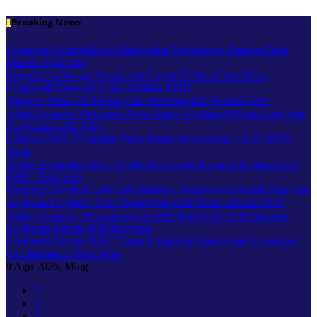
Skip
Breaking News
to
content
Semangat Kemerdekaan Masyarakat Bojonegoro Bangun Desa
Mandiri Ekonomi
Begini Cara Warga Kecamatan Gayam Perkuat Ikon Desa
Penggerak Ekonomi Lokal Melalui TPID
Warga di Desa Ini Belajar Cara Kembangkan Potensi Desa
Jelang Lebaran, Pertamina Patra Niaga Siagakan Ribuan Agen dan
Pangkalan LPG 3 Kg
Lebaran 2025, Pertamina Patra Niaga Menyiapkan 1.832 SPBU
Siaga
Aman! Pertamina Sebar 57 Modular untuk Kurangi Kepadatan di
SPBU Rest Area
Gunung Lewotobi Laki-Laki Meletus, Status Awas Sudah Dua Hari
Angkutan Logistik Tetap Beroperasi pada Masa Lebaran 2025
Jelang Lebaran, Tim Gabungan Gelar Ramp Check Kendaraan
Angkutan Umum di Bojonegoro
Komisaris Utama PEPC Tinjau Langsung Operasional Lapangan
Gas Jambaran Tiung Biru
9
Agu 2026, Ming