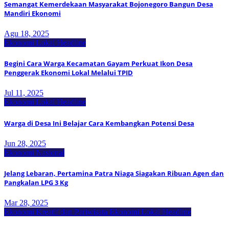
Semangat Kemerdekaan Masyarakat Bojonegoro Bangun Desa
Mandiri Ekonomi
Agu 18, 2025
Ekonomi Lokal
Headline
Begini Cara Warga Kecamatan Gayam Perkuat Ikon Desa
Penggerak Ekonomi Lokal Melalui TPID
Jul 11, 2025
Ekonomi Lokal
Headline
Warga di Desa Ini Belajar Cara Kembangkan Potensi Desa
Jun 28, 2025
Ekonomi Nasional
Jelang Lebaran, Pertamina Patra Niaga Siagakan Ribuan Agen dan
Pangkalan LPG 3 Kg
Mar 28, 2025
Ekonomi Kreatif dan Pariwisata
Ekonomi Lokal
Headline