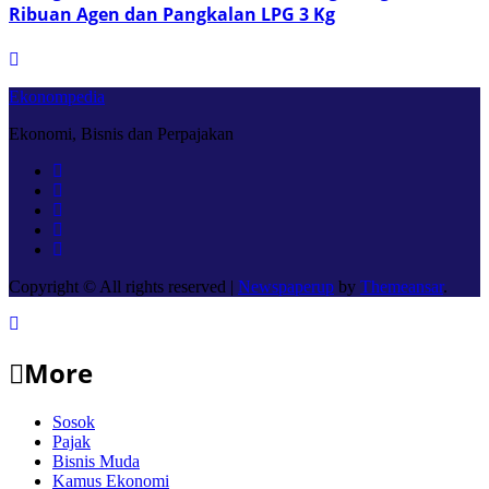
Ribuan Agen dan Pangkalan LPG 3 Kg
Ekonompedia
Ekonomi, Bisnis dan Perpajakan
Copyright © All rights reserved
|
Newspaperup
by
Themeansar
.
More
Sosok
Pajak
Bisnis Muda
Kamus Ekonomi