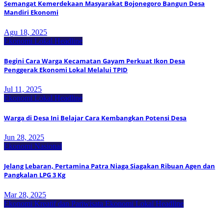
Semangat Kemerdekaan Masyarakat Bojonegoro Bangun Desa
Mandiri Ekonomi
Agu 18, 2025
Ekonomi Lokal
Headline
Begini Cara Warga Kecamatan Gayam Perkuat Ikon Desa
Penggerak Ekonomi Lokal Melalui TPID
Jul 11, 2025
Ekonomi Lokal
Headline
Warga di Desa Ini Belajar Cara Kembangkan Potensi Desa
Jun 28, 2025
Ekonomi Nasional
Jelang Lebaran, Pertamina Patra Niaga Siagakan Ribuan Agen dan
Pangkalan LPG 3 Kg
Mar 28, 2025
Ekonomi Kreatif dan Pariwisata
Ekonomi Lokal
Headline