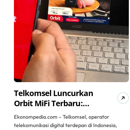
Telkomsel Luncurkan
Orbit MiFi Terbaru:
Solusi Koneksi Internet
Ekonompedia.com – Telkomsel, operator
Cepat dan Andal
telekomunikasi digital terdepan di Indonesia,