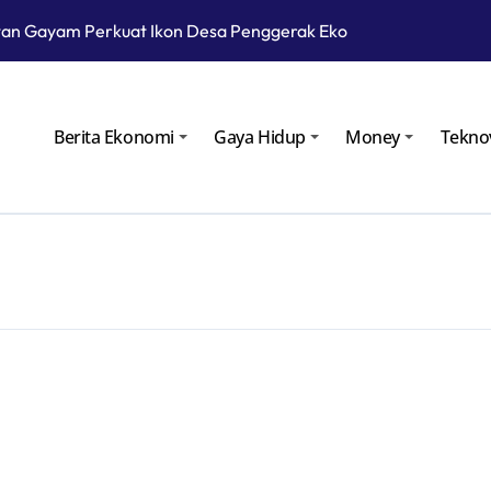
an Gayam Perkuat Ikon Desa Penggerak Ekonomi Lokal Melalu
Cara Kembangkan Potensi Desa
Patra Niaga Siagakan Ribuan Agen dan Pangkalan LPG 3 Kg
Berita Ekonomi
Gaya Hidup
Money
Tekno
atra Niaga Menyiapkan 1.832 SPBU Siaga
odular untuk Kurangi Kepadatan di SPBU Rest Area
Meletus, Status Awas Sudah Dua Hari
roperasi pada Masa Lebaran 2025
gan Gelar Ramp Check Kendaraan Angkutan Umum di Bojoneg
au Langsung Operasional Lapangan Gas Jambaran Tiung Biru
yarakat Bojonegoro Bangun Desa Mandiri Ekonomi