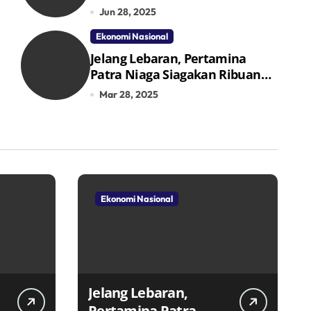
Jun 28, 2025
Ekonomi Nasional
Jelang Lebaran, Pertamina
Patra Niaga Siagakan Ribuan
Agen dan Pangkalan LPG 3 Kg
Mar 28, 2025
Ekonomi Nasional
Jelang Lebaran,
Pertamina Patra