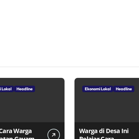
 Lokal
Headline
Ekonomi Lokal
Headline
 Cara Warga
Warga di Desa Ini
atan Gayam
Belajar Cara