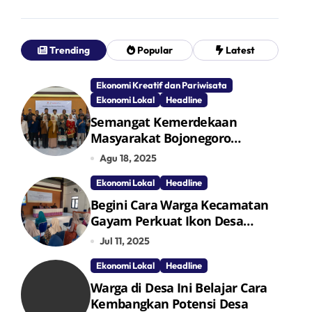
Trending
Popular
Latest
Ekonomi Kreatif dan Pariwisata
Ekonomi Lokal
Headline
Semangat Kemerdekaan
Masyarakat Bojonegoro
Bangun Desa Mandiri Ekonomi
Agu 18, 2025
Ekonomi Lokal
Headline
Begini Cara Warga Kecamatan
Gayam Perkuat Ikon Desa
Penggerak Ekonomi Lokal
Jul 11, 2025
Melalui TPID
Ekonomi Lokal
Headline
Warga di Desa Ini Belajar Cara
Kembangkan Potensi Desa