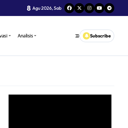
8
i TPID
Agu 2026, Sab
vasi
Analisis
Subscribe
oro