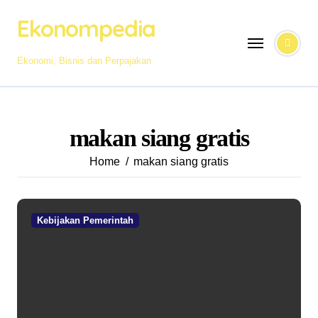
Skip
Ekonompedia
to
content
Ekonomi, Bisnis dan Perpajakan
makan siang gratis
Home
makan siang gratis
Kebijakan Pemerintah