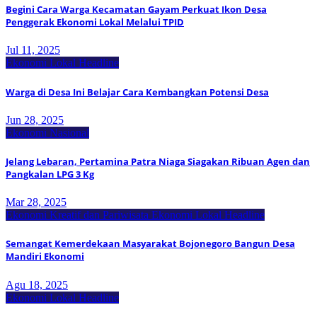
Begini Cara Warga Kecamatan Gayam Perkuat Ikon Desa
Penggerak Ekonomi Lokal Melalui TPID
Jul 11, 2025
Ekonomi Lokal
Headline
Warga di Desa Ini Belajar Cara Kembangkan Potensi Desa
Jun 28, 2025
Ekonomi Nasional
Jelang Lebaran, Pertamina Patra Niaga Siagakan Ribuan Agen dan
Pangkalan LPG 3 Kg
Mar 28, 2025
Ekonomi Kreatif dan Pariwisata
Ekonomi Lokal
Headline
Semangat Kemerdekaan Masyarakat Bojonegoro Bangun Desa
Mandiri Ekonomi
Agu 18, 2025
Ekonomi Lokal
Headline