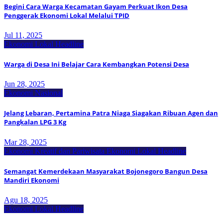
Begini Cara Warga Kecamatan Gayam Perkuat Ikon Desa
Penggerak Ekonomi Lokal Melalui TPID
Jul 11, 2025
Ekonomi Lokal
Headline
Warga di Desa Ini Belajar Cara Kembangkan Potensi Desa
Jun 28, 2025
Ekonomi Nasional
Jelang Lebaran, Pertamina Patra Niaga Siagakan Ribuan Agen dan
Pangkalan LPG 3 Kg
Mar 28, 2025
Ekonomi Kreatif dan Pariwisata
Ekonomi Lokal
Headline
Semangat Kemerdekaan Masyarakat Bojonegoro Bangun Desa
Mandiri Ekonomi
Agu 18, 2025
Ekonomi Lokal
Headline