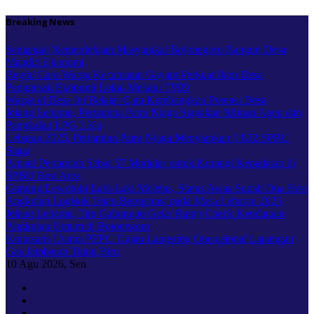
Skip
Breaking News
to
content
Semangat Kemerdekaan Masyarakat Bojonegoro Bangun Desa
Mandiri Ekonomi
Begini Cara Warga Kecamatan Gayam Perkuat Ikon Desa
Penggerak Ekonomi Lokal Melalui TPID
Warga di Desa Ini Belajar Cara Kembangkan Potensi Desa
Jelang Lebaran, Pertamina Patra Niaga Siagakan Ribuan Agen dan
Pangkalan LPG 3 Kg
Lebaran 2025, Pertamina Patra Niaga Menyiapkan 1.832 SPBU
Siaga
Aman! Pertamina Sebar 57 Modular untuk Kurangi Kepadatan di
SPBU Rest Area
Gunung Lewotobi Laki-Laki Meletus, Status Awas Sudah Dua Hari
Angkutan Logistik Tetap Beroperasi pada Masa Lebaran 2025
Jelang Lebaran, Tim Gabungan Gelar Ramp Check Kendaraan
Angkutan Umum di Bojonegoro
Komisaris Utama PEPC Tinjau Langsung Operasional Lapangan
Gas Jambaran Tiung Biru
10
Agu 2026, Sen