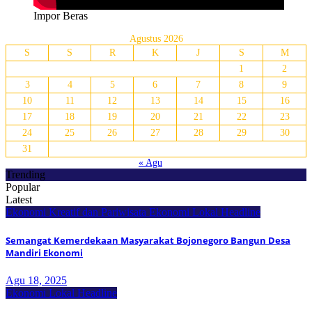
Impor Beras
Agustus 2026
S
S
R
K
J
S
M
1
2
3
4
5
6
7
8
9
10
11
12
13
14
15
16
17
18
19
20
21
22
23
24
25
26
27
28
29
30
31
« Agu
Trending
Popular
Latest
Ekonomi Kreatif dan Pariwisata
Ekonomi Lokal
Headline
Semangat Kemerdekaan Masyarakat Bojonegoro Bangun Desa
Mandiri Ekonomi
Agu 18, 2025
Ekonomi Lokal
Headline