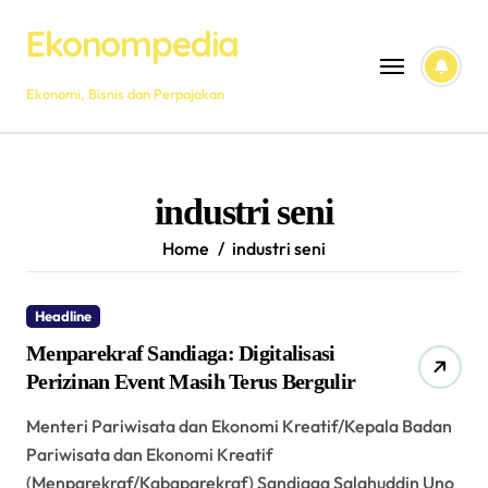
Skip
Ekonompedia
to
content
Ekonomi, Bisnis dan Perpajakan
industri seni
Home
industri seni
Headline
Menparekraf Sandiaga: Digitalisasi
Perizinan Event Masih Terus Bergulir
Menteri Pariwisata dan Ekonomi Kreatif/Kepala Badan
Pariwisata dan Ekonomi Kreatif
(Menparekraf/Kabaparekraf) Sandiaga Salahuddin Uno