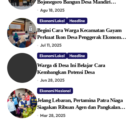
Bojonegoro Bangun Desa Mandiri
Ekonomi
Agu 18, 2025
Ekonomi Lokal
Headline
Begini Cara Warga Kecamatan Gayam
Perkuat Ikon Desa Penggerak Ekonomi
Lokal Melalui TPID
Jul 11, 2025
Ekonomi Lokal
Headline
Warga di Desa Ini Belajar Cara
Kembangkan Potensi Desa
Jun 28, 2025
Ekonomi Nasional
Jelang Lebaran, Pertamina Patra Niaga
Siagakan Ribuan Agen dan Pangkalan
LPG 3 Kg
Mar 28, 2025