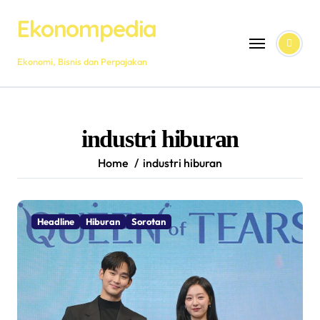
Skip
Ekonompedia
to
content
Ekonomi, Bisnis dan Perpajakan
industri hiburan
Home
industri hiburan
Headline
Hiburan
Sorotan