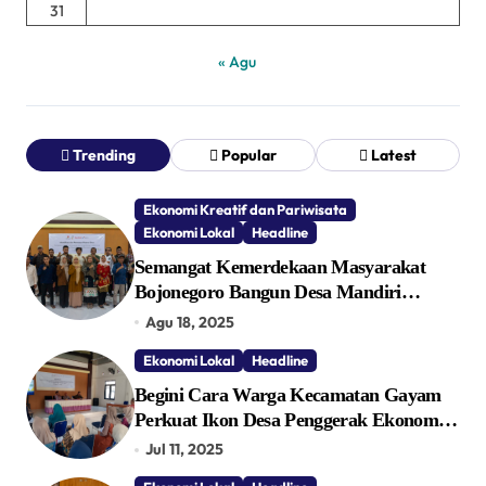
31
« Agu
Trending
Popular
Latest
Ekonomi Kreatif dan Pariwisata
Ekonomi Lokal
Headline
Semangat Kemerdekaan Masyarakat
Bojonegoro Bangun Desa Mandiri
Ekonomi
Agu 18, 2025
Ekonomi Lokal
Headline
Begini Cara Warga Kecamatan Gayam
Perkuat Ikon Desa Penggerak Ekonomi
Lokal Melalui TPID
Jul 11, 2025