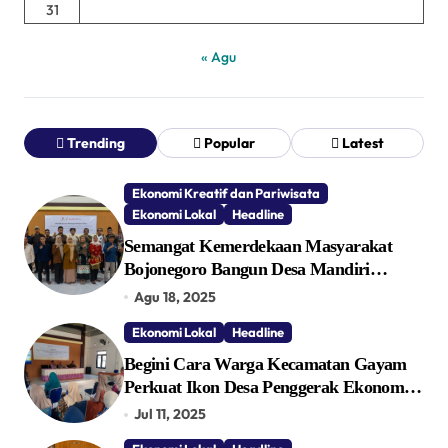
31
« Agu
Trending
Popular
Latest
Ekonomi Kreatif dan Pariwisata
Ekonomi Lokal
Headline
Semangat Kemerdekaan Masyarakat
Bojonegoro Bangun Desa Mandiri
Ekonomi
Agu 18, 2025
Ekonomi Lokal
Headline
Begini Cara Warga Kecamatan Gayam
Perkuat Ikon Desa Penggerak Ekonomi
Lokal Melalui TPID
Jul 11, 2025