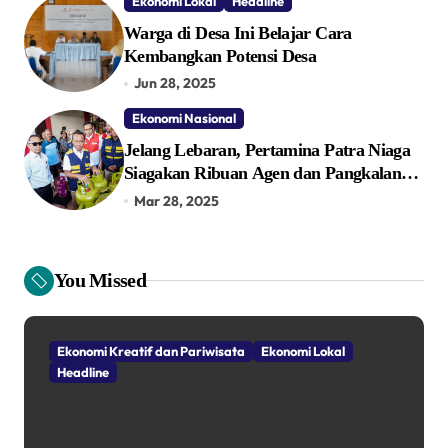
Ekonomi Lokal
Headline
Warga di Desa Ini Belajar Cara
Kembangkan Potensi Desa
Jun 28, 2025
Ekonomi Nasional
Jelang Lebaran, Pertamina Patra Niaga
Siagakan Ribuan Agen dan Pangkalan
LPG 3 Kg
Mar 28, 2025
You Missed
Ekonomi Kreatif dan Pariwisata
Ekonomi Lokal
Headline