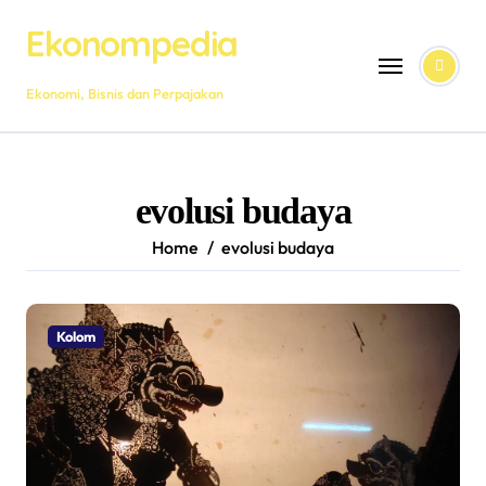
Skip
Ekonompedia
to
content
Ekonomi, Bisnis dan Perpajakan
evolusi budaya
Home
evolusi budaya
Kolom