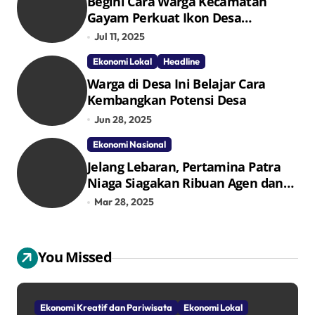
Begini Cara Warga Kecamatan
Gayam Perkuat Ikon Desa
Penggerak Ekonomi Lokal Melalui
Jul 11, 2025
TPID
Ekonomi Lokal
Headline
Warga di Desa Ini Belajar Cara
Kembangkan Potensi Desa
Jun 28, 2025
Ekonomi Nasional
Jelang Lebaran, Pertamina Patra
Niaga Siagakan Ribuan Agen dan
Pangkalan LPG 3 Kg
Mar 28, 2025
You Missed
Ekonomi Kreatif dan Pariwisata
Ekonomi Lokal