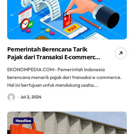
Pemerintah Berencana Tarik
Pajak dari Transaksi E-commerce:
Mendukung UMKM dan
EKONOMPEDIA.COM– Pemerintah Indonesia
Tingkatkan Penerimaan Negara
berencana menarik pajak dari transaksi e-commerce.
Hal ini bertujuan untuk mendukung usaha...
Jul 2, 2024
Headline