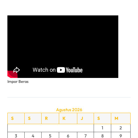
Impor Beras
Agustus 2026
S
S
R
K
J
S
M
1
2
3
4
5
6
7
8
9