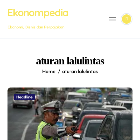
Skip
Ekonompedia
to
content
Ekonomi, Bisnis dan Perpajakan
aturan lalulintas
Home
aturan lalulintas
Headline