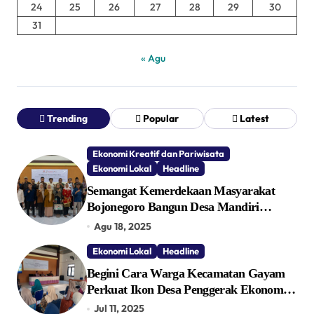
24
25
26
27
28
29
30
31
« Agu
Trending
Popular
Latest
Ekonomi Kreatif dan Pariwisata
Ekonomi Lokal
Headline
Semangat Kemerdekaan Masyarakat
Bojonegoro Bangun Desa Mandiri
Ekonomi
Agu 18, 2025
Ekonomi Lokal
Headline
Begini Cara Warga Kecamatan Gayam
Perkuat Ikon Desa Penggerak Ekonomi
Lokal Melalui TPID
Jul 11, 2025