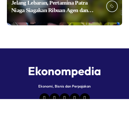
Jelang Lebaran, Pertamina Patra
Niaga Siagakan Ribuan Agen dan
Pangkalan LPG 3 Kg
Ekonompedia
Ekonomi, Bisnis dan Perpajakan
Copyright © All rights reserved
|
Newspaperup
by
Themeansar
.