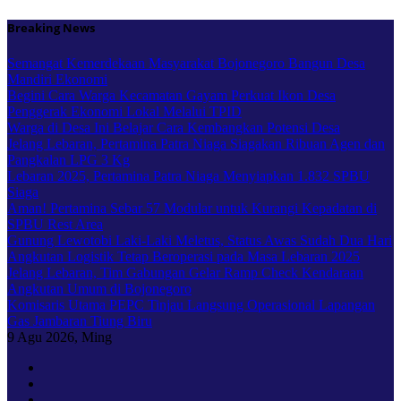
Skip
Breaking News
to
content
Semangat Kemerdekaan Masyarakat Bojonegoro Bangun Desa
Mandiri Ekonomi
Begini Cara Warga Kecamatan Gayam Perkuat Ikon Desa
Penggerak Ekonomi Lokal Melalui TPID
Warga di Desa Ini Belajar Cara Kembangkan Potensi Desa
Jelang Lebaran, Pertamina Patra Niaga Siagakan Ribuan Agen dan
Pangkalan LPG 3 Kg
Lebaran 2025, Pertamina Patra Niaga Menyiapkan 1.832 SPBU
Siaga
Aman! Pertamina Sebar 57 Modular untuk Kurangi Kepadatan di
SPBU Rest Area
Gunung Lewotobi Laki-Laki Meletus, Status Awas Sudah Dua Hari
Angkutan Logistik Tetap Beroperasi pada Masa Lebaran 2025
Jelang Lebaran, Tim Gabungan Gelar Ramp Check Kendaraan
Angkutan Umum di Bojonegoro
Komisaris Utama PEPC Tinjau Langsung Operasional Lapangan
Gas Jambaran Tiung Biru
9
Agu 2026, Ming