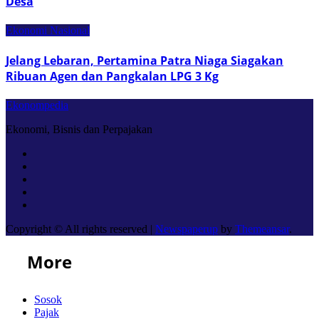
Desa
Ekonomi Nasional
Jelang Lebaran, Pertamina Patra Niaga Siagakan
Ribuan Agen dan Pangkalan LPG 3 Kg
Ekonompedia
Ekonomi, Bisnis dan Perpajakan
Copyright © All rights reserved
|
Newspaperup
by
Themeansar
.
More
Sosok
Pajak