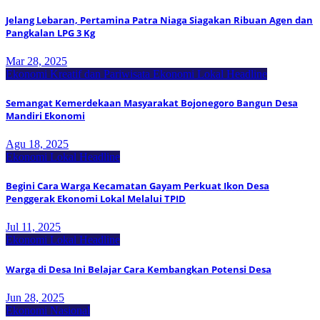
Jelang Lebaran, Pertamina Patra Niaga Siagakan Ribuan Agen dan
Pangkalan LPG 3 Kg
Mar 28, 2025
Ekonomi Kreatif dan Pariwisata
Ekonomi Lokal
Headline
Semangat Kemerdekaan Masyarakat Bojonegoro Bangun Desa
Mandiri Ekonomi
Agu 18, 2025
Ekonomi Lokal
Headline
Begini Cara Warga Kecamatan Gayam Perkuat Ikon Desa
Penggerak Ekonomi Lokal Melalui TPID
Jul 11, 2025
Ekonomi Lokal
Headline
Warga di Desa Ini Belajar Cara Kembangkan Potensi Desa
Jun 28, 2025
Ekonomi Nasional