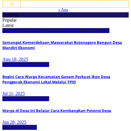
31
« Agu
Trending
Popular
Latest
Ekonomi Kreatif dan Pariwisata
Ekonomi Lokal
Headline
Semangat Kemerdekaan Masyarakat Bojonegoro Bangun Desa
Mandiri Ekonomi
Agu 18, 2025
Ekonomi Lokal
Headline
Begini Cara Warga Kecamatan Gayam Perkuat Ikon Desa
Penggerak Ekonomi Lokal Melalui TPID
Jul 11, 2025
Ekonomi Lokal
Headline
Warga di Desa Ini Belajar Cara Kembangkan Potensi Desa
Jun 28, 2025
Ekonomi Nasional