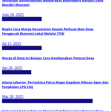
Semangat Kemerdekaan Masyarakat Bojonegoro Bangun Desa
Mandiri Ekonomi
Agu 18, 2025
Ekonomi Lokal
Headline
Begini Cara Warga Kecamatan Gayam Perkuat Ikon Desa
Penggerak Ekonomi Lokal Melalui TPID
Jul 11, 2025
Ekonomi Lokal
Headline
Warga di Desa Ini Belajar Cara Kembangkan Potensi Desa
Jun 28, 2025
Ekonomi Nasional
Jelang Lebaran, Pertamina Patra Niaga Siagakan Ribuan Agen dan
Pangkalan LPG 3 Kg
Mar 28, 2025
Ekonomi Kreatif dan Pariwisata
Ekonomi Lokal
Headline