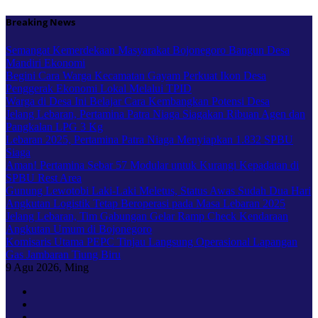
Skip
Breaking News
to
content
Semangat Kemerdekaan Masyarakat Bojonegoro Bangun Desa
Mandiri Ekonomi
Begini Cara Warga Kecamatan Gayam Perkuat Ikon Desa
Penggerak Ekonomi Lokal Melalui TPID
Warga di Desa Ini Belajar Cara Kembangkan Potensi Desa
Jelang Lebaran, Pertamina Patra Niaga Siagakan Ribuan Agen dan
Pangkalan LPG 3 Kg
Lebaran 2025, Pertamina Patra Niaga Menyiapkan 1.832 SPBU
Siaga
Aman! Pertamina Sebar 57 Modular untuk Kurangi Kepadatan di
SPBU Rest Area
Gunung Lewotobi Laki-Laki Meletus, Status Awas Sudah Dua Hari
Angkutan Logistik Tetap Beroperasi pada Masa Lebaran 2025
Jelang Lebaran, Tim Gabungan Gelar Ramp Check Kendaraan
Angkutan Umum di Bojonegoro
Komisaris Utama PEPC Tinjau Langsung Operasional Lapangan
Gas Jambaran Tiung Biru
9
Agu 2026, Ming