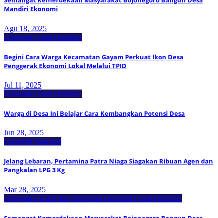
Semangat Kemerdekaan Masyarakat Bojonegoro Bangun Desa
Mandiri Ekonomi
Agu 18, 2025
Ekonomi Lokal
Headline
Begini Cara Warga Kecamatan Gayam Perkuat Ikon Desa
Penggerak Ekonomi Lokal Melalui TPID
Jul 11, 2025
Ekonomi Lokal
Headline
Warga di Desa Ini Belajar Cara Kembangkan Potensi Desa
Jun 28, 2025
Ekonomi Nasional
Jelang Lebaran, Pertamina Patra Niaga Siagakan Ribuan Agen dan
Pangkalan LPG 3 Kg
Mar 28, 2025
Ekonomi Kreatif dan Pariwisata
Ekonomi Lokal
Headline
Semangat Kemerdekaan Masyarakat Bojonegoro Bangun Desa