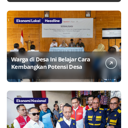
Melalui TPID
Ekonomi Lokal
Headline
Warga di Desa Ini Belajar Cara
Kembangkan Potensi Desa
Ekonomi Nasional