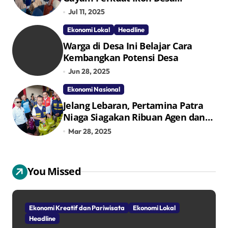
Penggerak Ekonomi Lokal Melalui
Jul 11, 2025
TPID
Ekonomi Lokal
Headline
Warga di Desa Ini Belajar Cara
Kembangkan Potensi Desa
Jun 28, 2025
Ekonomi Nasional
Jelang Lebaran, Pertamina Patra
Niaga Siagakan Ribuan Agen dan
Pangkalan LPG 3 Kg
Mar 28, 2025
You Missed
Ekonomi Kreatif dan Pariwisata
Ekonomi Lokal
Headline