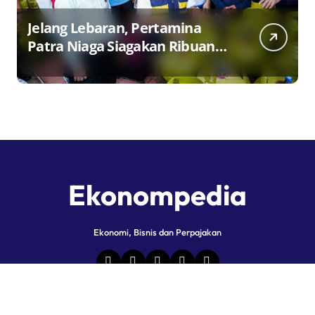
Jelang Lebaran, Pertamina
Patra Niaga Siagakan Ribuan
Agen dan Pangkalan LPG 3 Kg
Ekonompedia
Ekonomi, Bisnis dan Perpajakan