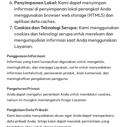
Penyimpanan Lokal:
Kami dapat menyimpan
informasi di penyimpanan lokal perangkat Anda
menggunakan browser web storage (HTML5) dan
aplikasi data caches.
Cookies dan Teknologi Serupa:
Kami menggunakan
cookies dan teknologi serupa untuk merekam dan
mengumpulkan informasi saat Anda menggunakan
Layanan.
Penggunaan Informasi:
Informasi yang kami kumpulkan digunakan untuk mengelola,
meningkatkan, dan menjaga Layanan, serta untuk menyediakan
informasi kontekstual, penawaran produk, iklan komersial, dan
meningkatkan pengalaman pengguna.
Pengaturan Privasi:
Anda dapat mengatur peramban Anda untuk memblokir cookies,
namun ini mungkin memengaruhi fungsi Layanan.
Pengkinian Data Pribadi:
Kami berusaha menyediakan akses agar Anda dapat memperbarui
data pribadi Anda, tetapi kami dapat menolak permintaan yang
berlebihan atau untuk alasan keamanan.