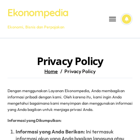
Skip
Ekonompedia
to
content
Ekonomi, Bisnis dan Perpajakan
Privacy Policy
Home
Privacy Policy
Dengan menggunakan Layanan Ekonompedia, Anda membagikan
informasi pribadi dengan kami. Oleh karena itu, kami ingin Anda
mengetahui bagaimana kami menyimpan dan menggunakan informasi
yang Anda bagikan untuk menjaga privasi Anda.
Informasi yang Dikumpulkan:
Informasi yang Anda Berikan:
Ini termasuk
informasi akun yang Anda bagikan langsung atau