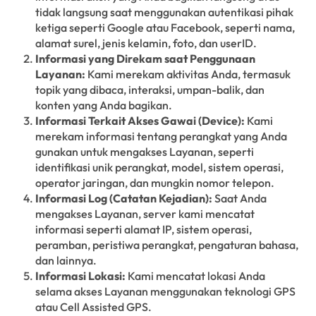
tidak langsung saat menggunakan autentikasi pihak
ketiga seperti Google atau Facebook, seperti nama,
alamat surel, jenis kelamin, foto, dan userID.
Informasi yang Direkam saat Penggunaan
Layanan:
Kami merekam aktivitas Anda, termasuk
topik yang dibaca, interaksi, umpan-balik, dan
konten yang Anda bagikan.
Informasi Terkait Akses Gawai (Device):
Kami
merekam informasi tentang perangkat yang Anda
gunakan untuk mengakses Layanan, seperti
identifikasi unik perangkat, model, sistem operasi,
operator jaringan, dan mungkin nomor telepon.
Informasi Log (Catatan Kejadian):
Saat Anda
mengakses Layanan, server kami mencatat
informasi seperti alamat IP, sistem operasi,
peramban, peristiwa perangkat, pengaturan bahasa,
dan lainnya.
Informasi Lokasi:
Kami mencatat lokasi Anda
selama akses Layanan menggunakan teknologi GPS
atau Cell Assisted GPS.